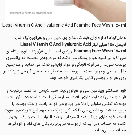
Liesel Vitamin C And Hyaluronic Acid Foaming Face Wash 150 ml
همان‌گونه که از عنوان فوم شستشو ویتامین سی و هیالورونیک اسید
لایسل 150 میلی لیتر Liesel Vitamin C And Hyaluronic Acid
Foaming Face Wash 150 ml؛
روشن است، این فرآورده حاوی ویتامین
سی C و نیز اسید هیالورونیک می باشد که در درجه‌ی نخست به پاکسازی
پوست صورت از هر گونه آلودگی و مواد آرایشی کمک می نماید و هم‌چنین
با آب رسانی و بهبود سلامت پوست باعث طراوت بخشی آن می شود که بر
روی هر نوع پوستی قابل بکارگیری خواهد بود.
فوم شستشو ویتامین سی و هیالورونیک اسید لایسل، به لطف ترکیبات و
فرمولاسیونی که دارد، دارای بافت بسیار سبکی است و استفاده از آن راحت
بوده که تنفس سلولی را بالا می برد و می‌ تواند بافت و رنگ پوست را
بهبود بخشد. ویتامین سی C که یکی از ترکیبات مهم این شوینده‌ی صورت
است، خود دارای ویژگی‌ ضد اکسیدانی و ضد التهابی است و یک مرطوب
کننده به حساب می آید که از پوست در برابر رادیکال‌ های آزاد و آلودگی‌ها
محافظت می‌نماید.