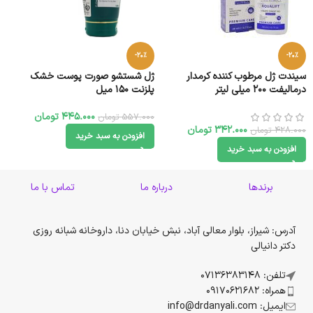
-20%
-20%
سیندت ژل مرطوب کننده کرمدار
ژل شستشو صورت پوست خشک
درمالیفت ۲۰۰ میلی لیتر
پلزنت 150 میل
445.000
تومان
557.000
تومان
342.000
تومان
428.000
تومان
افزودن به سبد خرید
افزودن به سبد خرید
برندها
درباره ما
تماس با ما
آدرس: شیراز، بلوار معالی آباد، نبش خیابان دنا، داروخانه شبانه روزی
دکتر دانیالی
تلفن: 07136383148
همراه: 09170621682
ایمیل: info@drdanyali.com