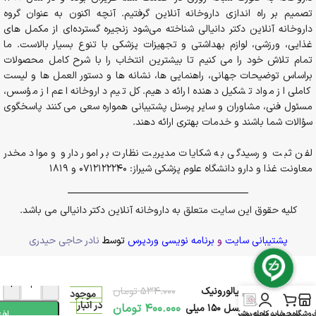
تصمیم بر راه اندازی داروخانه آنلاین گرفتیم. آنچه اکنون به عنوان گروه
داروخانه آنلاین دکتر دانیالی شناخته می‌شود زنجیره گسترده‌ای از مکمل های
غذایی، ورزشی، لوازم بهداشتی و تجهیزات پزشکی با تنوع بسیار بالاست. ما
تمام تلاش خود را می کنیم تا بیشترین انتخاب را با شرح کامل محصولات
براساس توضیحات جهانی، راهنمایی ها، نشانه ها و دستور العمل ها و لیست
کاملی از مواد تشکیل دهنده ارائه دهیم. کل تیم داروخانه اعم از مؤسس،
مسئول فنی، مشاوران و سایر پرسنل پشتیبانی همواره سعی می کنند پاسخگوی
سؤالات شما باشند و خدمات بهتری ارائه دهند.
لفن ثبت و رسیدگی به شکایات مدیریت نظارت بر امور دارو و مواد مخدر
معاونت غذا و دارو دانشگاه علوم پزشکی شیراز: 0712122240 و 1819
کلیه حقوق این سایت متعلق به داروخانه آنلاین دکتر دانیالی می باشد.
پشتیبانی سایت
و
برنامه نویسی وردپرس
توسط
نادر حاجی حیدری
فوم شستشو ویتامین
+
-
سی و هیالورونیک
534.000
تومان
موجود
در انبار
400.000
تومان
اسید لایسل 150 میلی
افز
روشگاه
سبد خرید
حساب کاربری من
مجله پزشکی