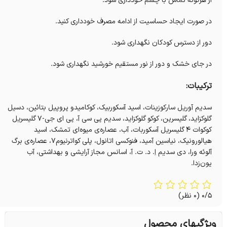
از هرگونه تماس با چشم خودداری شود.
در صورت ایجاد حساسیت از ادامه مصرف خودداری کنید.
دور از دسترس کودکان نگهداری شود.
در جای خشک و دور از نور مستقیم خورشید نگهداری شود.
ترکیبات:
سدیم آوریل سارکوزینات، اسید آسکوربیک، کوکامیدو پروپیل بتائین، دسیل
گلوکزاید، گلیسرین، کوکو گلوکزاید، سدیم پی سی آ، پی ای جی-۷ گلیسریل
کوکوات ۴ گلیسریل آسکوربات، آب، عصاره‌ی میوه‌ای تمشک، اسید
هیالورونیک، نیاسین آمید، فنوکسی اتانول، پلی کواترنیوم۷، عصاره‌ی برگ
آلوئه ورا، دی سدیم اِ. د. ت. آ، اسانس مجاز آرایشی و بهداشتی، آب
یون‌زدا.
0/5
(0 نظر)
ویژگیهای محصول