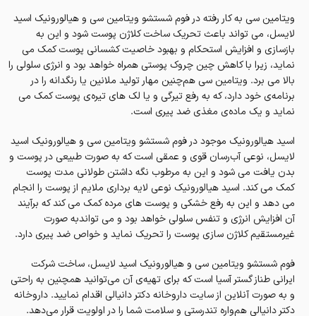
ویتامین سی به کار رفته در فوم شستشو ویتامین سی و هیالورونیک اسید
لایسل، می تواند باعث تحریک ساخت کلاژن پوست شود و این به
بازسازی و افزایش‌ استحکام و بهبود خاصیت کشسانی پوست کمک می
نماید، زیرا با کاهش چین چروک پوستی همراه خواهد بود و انرژی سلولی را
بالا می برد. ویتامین سی هم‌چنین مهار تولید ملانین یا رنگدانه را در
برنامه‌ی خود دارد، که به رفع تیرگی و یا لک های تیره‌ی پوست کمک می
نماید و یک ماده‌ی مغذی ضد پیری است.
اسید هیالورونیک موجود در فوم شستشو ویتامین سی و هیالورونیک اسید
لایسل، نوعی آب‌رسان قوی و عمقی است که به صورت طبیعی در پوست و
بدن یافت می شود و این به مرطوب نگه داشتن طولانی مدت پوست
کمک می‌ کند. اسید هیالورونیک نوعی لایه‌ برداری ملایم از پوست را انجام
می دهد و این به رفع خشکی و پوست های مرده کمک می کند که برآیند
آن افزایش انرژی و تنفس سلولی خواهد بود و می تواندبه صورت
غیرمستقیم کلاژن سازی پوست را تحریک نماید و خواص ضد پیری دارد.
فوم شستشو ویتامین سی و هیالورونیک اسید لایسل، ساخت شرکت
ایرانی طناز گستر آسیا است که برای تهیه‌ی آن می‌توانید همچنین به راحتی
و به صورت آنلاین از سایت داروخانه‌ دکتر دانیالی اقدام نمایید. داروخانه‌
دکتر دانیالی هم‌واره تندرستی و سلامت شما را در اولویت قرار می‌دهد.