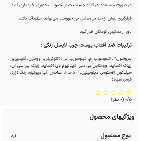
در صورت مشاهده هر گونه حساسیت از مصرف محصول خودداری کنید.
قرارگیری بیش از حد در مقابل نور خورشید می‌تواند خطرناک باشد.
دور از دسترس کودکان قرار گیرد.
ترکیبات ضد آفتاب پوست چرب لایسل رنگی :
بنزوفنون3، تینوسورب ام، تینوسورب اس، اکتوکریلن، آووبنزن، گلیسیرین،
زینک اکساید، ورستایل پی سی، تیتانیوم دی اکساید، زینک پی سی ان،
سیلیکون الاستومر، میتوکینیل، ا- د-ت-ا، اسانس، آب دیونیزه، رنگ (زرد،
قرمز، سیاه)
0/5
(0 نظر)
ویژگیهای محصول
نوع محصول
کرم