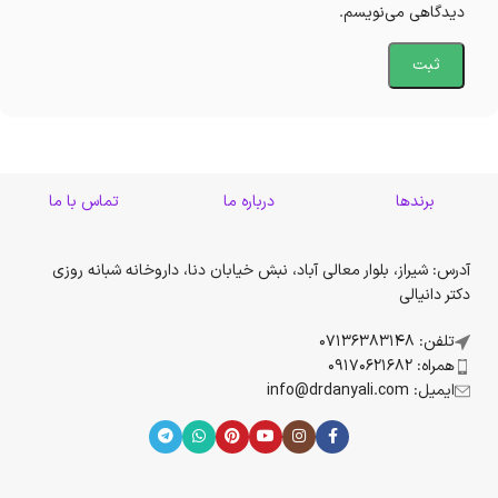
دیدگاهی می‌نویسم.
برندها
درباره ما
تماس با ما
آدرس: شیراز، بلوار معالی آباد، نبش خیابان دنا، داروخانه شبانه روزی
دکتر دانیالی
تلفن: 07136383148
همراه: 09170621682
ایمیل: info@drdanyali.com