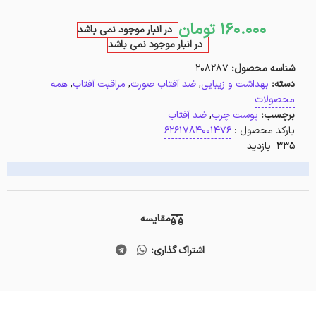
160.000
تومان
در انبار موجود نمی باشد
در انبار موجود نمی باشد
شناسه محصول:
208287
دسته:
بهداشت و زیبایی
,
ضد آفتاب صورت
,
مراقبت آفتاب
,
همه
محصولات
برچسب:
پوست چرب
,
ضد آفتاب
بارکد محصول :
6261784001476
335 بازدید
مقایسه
اشتراک گذاری: