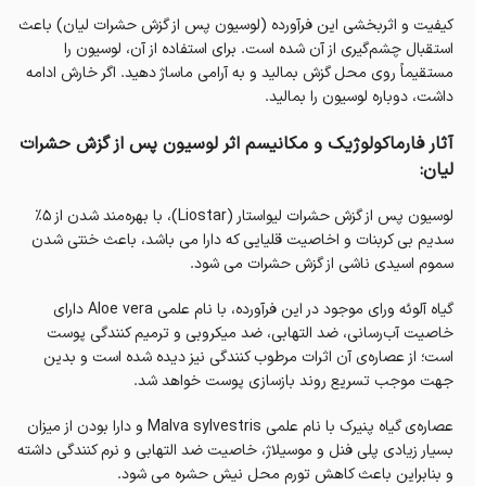
کیفیت و اثربخشی این فرآورده (لوسیون پس از گزش حشرات لیان) باعث
استقبال چشم‌گیری از آن شده است. برای استفاده از آن، لوسیون را
مستقیماً روی محل گزش بمالید و به آرامی ماساژ دهید. اگر خارش ادامه
داشت، دوباره لوسیون را بمالید.
آثار فارماکولوژیک و مکانیسم اثر لوسیون پس از گزش حشرات
لیان:
لوسیون پس از گزش حشرات لیواستار (Liostar)، با بهره‌مند شدن از ۵٪
سدیم بی کربنات و اخاصیت قلیایی که دارا می باشد، باعث خنتی شدن
سموم اسیدی ناشی از گزش حشرات می شود.
گیاه آلوئه ورای موجود در این فرآورده، با نام علمی Aloe vera دارای
خاصیت آب‌رسانی، ضد التهابی، ضد میکروبی و ترمیم کنندگی پوست
است؛ از عصاره‌ی آن اثرات مرطوب کنندگی نیز دیده شده است و بدین
جهت موجب تسریع روند بازسازی پوست خواهد شد.
عصاره‌ی گیاه پنیرک با نام علمی Malva sylvestris و دارا بودن از میزان
بسیار زیادی پلی فنل و موسیلاژ، خاصیت ضد التهابی و نرم کنندگی داشته
و بنابراین باعث کاهش تورم محل نیش حشره می شود.