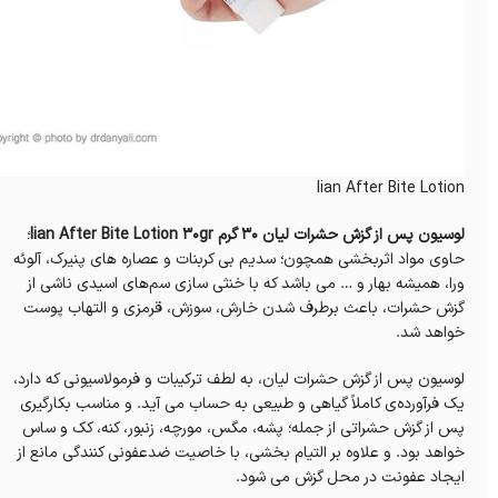
lian After Bite Lotion
لوسیون پس از گزش حشرات لیان 30 گرم lian After Bite Lotion 30gr
؛
حاوی مواد اثربخشی همچون؛ سدیم بی کربنات و عصاره‌ های پنیرک، آلوئه
ورا، همیشه بهار و … می باشد که با خنثی سازی سم‌های اسیدی ناشی از
گزش حشرات، باعث برطرف شدن خارش، سوزش، قرمزی و التهاب پوست
خواهد شد.
لوسیون پس از گزش حشرات لیان، به لطف ترکیبات و فرمولاسیونی که دارد،
یک فرآورده‌ی کاملاً گیاهی و طبیعی به حساب می آید. و مناسب بکارگیری
پس از گزش حشراتی از جمله؛ پشه، مگس، مورچه، زنبور، کنه، کک و ساس
خواهد بود. و علاوه بر التیام بخشی، با خاصیت ضدعفونی کنندگی مانع از
ایجاد عفونت در محل گزش می‌ شود.