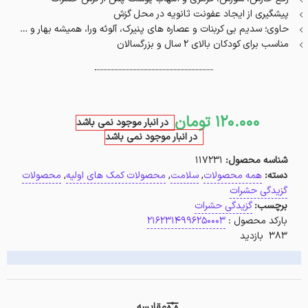
پیشگیری از ایجاد عفونت ثانویه در محل گزش
حاوی؛ سدیم بی کربنات و عصاره‌ های پنیرک، آلوئه ورا، همیشه بهار و …
مناسب برای کودکان بالای 2 سال و بزرگسالان
120.000
تومان
در انبار موجود نمی باشد
در انبار موجود نمی باشد
شناسه محصول:
117231
دسته:
همه محصولات
,
سلامت
,
محصولات کمک های اولیه
,
محصولات
گزیدگی حشرات
برچسب:
گزیدگی حشرات
بارکد محصول :
2162314996250003
383 بازدید
مقایسه