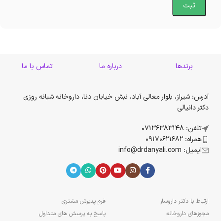
برندها
درباره ما
تماس با ما
آدرس: شیراز، بلوار معالی آباد، نبش خیابان دنا، داروخانه شبانه روزی
دکتر دانیالی
تلفن: 07136383148
همراه: 09170621682
ایمیل: info@drdanyali.com
ارتباط با دکتر داروساز
فرم پذیرش مشتری
مجوزهای داروخانه
پاسخ به پرسش های متداول