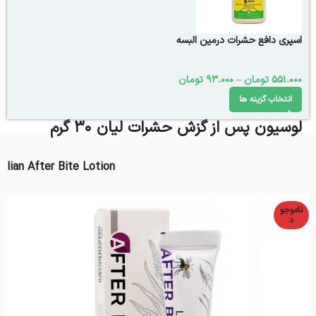
اسپری دافع حشرات درمین البسه
551.000
تومان
–
93.000
تومان
انتخاب گزینه ها
لوسیون پس از گزش حشرات لیان 30 گرم
lian After Bite Lotion
ناموجو
د