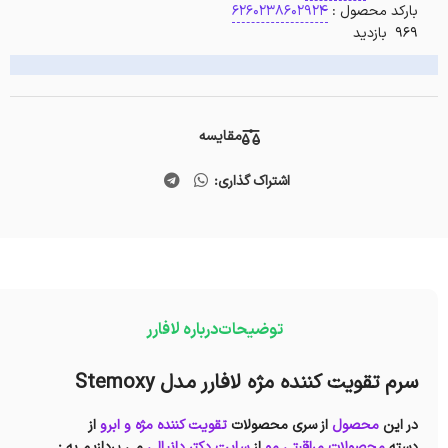
بارکد محصول :
6260238602924
969 بازدید
مقایسه
اشتراک گذاری:
توضیحات
درباره لافارر
سرم تقویت کننده مژه لافارر مدل Stemoxy
در این
محصول
از سری محصولات
تقویت کننده مژه و ابرو
از
دسته
محصولات مراقبتی مو
از
سایت دکتر دانیالی
می پردازیم به :