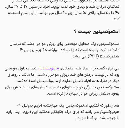
حالت ضعیف نیز در بیاورد. تا جایی که وقتی به آیینه نگاه می کنید از
تماشای مژگان بلند و زیبای خود لذت ببرید. افراد در سنین 20 تا 30 سال،
40 تا 50 سال، بالای 50 سال، زیر 20 سال می توانند از این سرم استفاده
کنند.
استموکسیدین چیست ؟
استموکسیدین یک محلول موضعی برای ریزش مو می باشد که در سال
2012 به ثبت رسیده است که یک ماده مهارکننده آنزیم پرولیل 4-
هیدروکسیلاز (P4H) می باشد.
می توان گفت برای سال‌های متمادی،
ماینوکسیدیل
تنها محلول موضعی
بود که در لیست درمان‌های ضد ریزش مو قرار داشت. اما مانند داروهای
دیگر در دنیا، همه افراد تمایل ندارند از ماینوکسیدیل استفاده کنند.
استموکسیدین به‌تازگی دریچه تازه‌ای به سوی درمان‌های نویدبخش برای
بهبود معضل ریزش مو در جهان باز کرده است.
همان‌طور که گفتیم، استموکسیدین یک مهارکننده آنزیم پرولیل 4-
هیدروکسیلاز می باشد که برای درک چگونگی عملکرد این آنزیم، ابتدا باید
با چرخه رشد مو آشنا شوید.