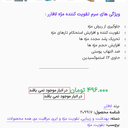
ویژگی های سرم تقویت کننده مژه لافارر :
جلوگیری از ریزش مژه
تقویت کننده و افزایش استحکام تارهای مژه
تحریک رشد مجدد مژه ها
افزایش حجم مژه ها
ضد التهاب پوستی
حاوی 2% استموکسیدین
496.000
تومان
در انبار موجود نمی باشد
در انبار موجود نمی باشد
برند
لافارر
شناسه محصول:
209917
دسته:
بهداشت و زیبایی
,
تقویت مژه و ابرو
,
مراقبت مو
,
همه محصولات
برچسب:
تقویت مژه