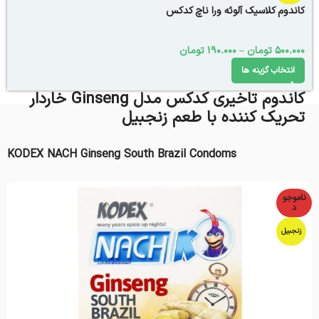
کاندوم کلاسیک آلوئه ورا ناچ کدکس
500.000
تومان
–
190.000
تومان
انتخاب گزینه ها
کاندوم تاخیری کدکس مدل Ginseng خاردار
تحریک کننده با طعم زنجبیل
KODEX NACH Ginseng South Brazil Condoms
ناموجو
د
زنجبیل