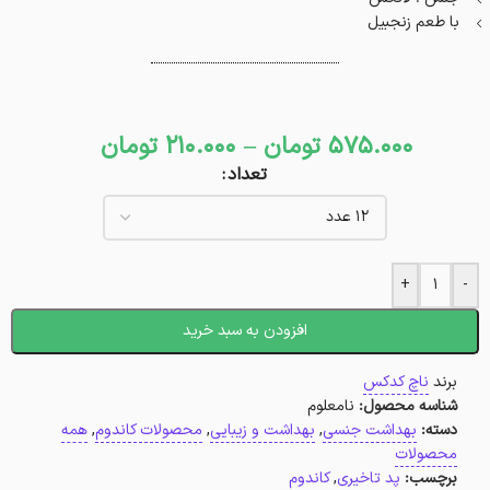
با طعم زنجبیل
575.000
تومان
–
210.000
تومان
تعداد
+
-
افزودن به سبد خرید
برند
ناچ کدکس
شناسه محصول:
نامعلوم
دسته:
بهداشت جنسی
,
بهداشت و زیبایی
,
محصولات کاندوم
,
همه
محصولات
برچسب:
پد تاخیری
,
کاندوم