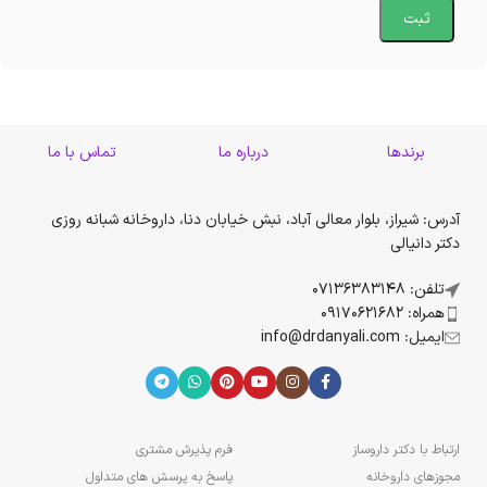
برندها
درباره ما
تماس با ما
آدرس: شیراز، بلوار معالی آباد، نبش خیابان دنا، داروخانه شبانه روزی
دکتر دانیالی
تلفن: 07136383148
همراه: 09170621682
ایمیل: info@drdanyali.com
ارتباط با دکتر داروساز
فرم پذیرش مشتری
مجوزهای داروخانه
پاسخ به پرسش های متداول