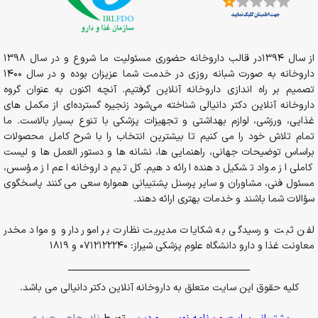
از سال 1394در قالب داروخانه حضوری مسئولیت ما شروع و در سال 1398
داروخانه به صورت شبانه روزی در خدمت شما عزیزان بوده و در سال 1400
تصمیم بر راه اندازی داروخانه آنلاین گرفتیم. آنچه اکنون به عنوان گروه
داروخانه آنلاین دکتر دانیالی شناخته می‌شود زنجیره گسترده‌ای از مکمل های
غذایی، ورزشی، لوازم بهداشتی و تجهیزات پزشکی با تنوع بسیار بالاست. ما
تمام تلاش خود را می کنیم تا بیشترین انتخاب را با شرح کامل محصولات
براساس توضیحات جهانی، راهنمایی ها، نشانه ها و دستور العمل ها و لیست
کاملی از مواد تشکیل دهنده ارائه دهیم. کل تیم داروخانه اعم از مؤسس،
مسئول فنی، مشاوران و سایر پرسنل پشتیبانی همواره سعی می کنند پاسخگوی
سؤالات شما باشند و خدمات بهتری ارائه دهند.
لفن ثبت و رسیدگی به شکایات مدیریت نظارت بر امور دارو و مواد مخدر
معاونت غذا و دارو دانشگاه علوم پزشکی شیراز: 0712122240 و 1819
کلیه حقوق این سایت متعلق به داروخانه آنلاین دکتر دانیالی می باشد.