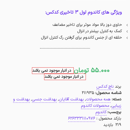
ویژگی های کاندوم لول 3 تاخیری کدکس:
حاوی دوز بالا مواد موثر برای تاخیر مضاعف
کمک به کنترل بیشتر در انزال
حلقه ای از جنس کاندوم برای گرفتن رگ کنترل انزال
55.000
تومان
در انبار موجود نمی باشد
در انبار موجود نمی باشد
برند
ناچ کدکس
شناسه محصول:
211935
دسته:
همه محصولات
,
بهداشت آقایان
,
بهداشت جنسی
,
بهداشت و
زیبایی
,
محصولات کاندوم
برچسب:
کاندوم
بارکد محصول :
6263331110976
219 بازدید