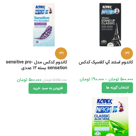
-13%
-13%
کاندوم استند آپ کلاسیک کدکس
کاندوم کدکس مدل sensitive pro-
sensation بسته 12 عددی
500.000
تومان
–
190.000
تومان
500.000
تومان
575.000
تومان
انتخاب گزینه ها
افزودن به سبد خرید