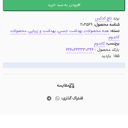
افزودن به سبد خرید
برند
ناچ کدکس
شناسه محصول:
202569
دسته:
همه محصولات
,
بهداشت جنسی
,
بهداشت و زیبایی
,
محصولات
کاندوم
برچسب:
کاندوم
بارکد محصول :
6260623330326
155 بازدید
مقایسه
اشتراک گذاری: