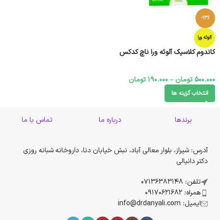
-13%
آلوئه ورا
کاندوم کلاسیک آلوئه ورا ناچ کدکس
500.000
تومان
–
190.000
تومان
انتخاب گزینه ها
برندها
درباره ما
تماس با ما
آدرس: شیراز، بلوار معالی آباد، نبش خیابان دنا، داروخانه شبانه روزی
دکتر دانیالی
تلفن: 07136383148
همراه: 09170621682
ایمیل: info@drdanyali.com