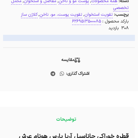
دسته:
همه محصولات
,
پوست مو و ناخن
,
مفاصل و استخوان
,
مکمل
تخصصی
برچسب:
تقویت استخوان
,
تقویت پوست، مو، ناخن
,
کلاژن ساز
بارکد محصول :
6269513500085
308 بازدید
مقایسه
اشتراک گذاری:
توضیحات
قطره خوراکی جاناسیل آریا پارس هونام عرش