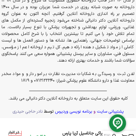
از سال 1394در قالب داروخانه حضوری مسئولیت ما شروع و در سال 1398
داروخانه به صورت شبانه روزی در خدمت شما عزیزان بوده و در سال 1400
تصمیم بر راه اندازی داروخانه آنلاین گرفتیم. آنچه اکنون به عنوان گروه
داروخانه آنلاین دکتر دانیالی شناخته می‌شود زنجیره گسترده‌ای از مکمل های
غذایی، ورزشی، لوازم بهداشتی و تجهیزات پزشکی با تنوع بسیار بالاست. ما
تمام تلاش خود را می کنیم تا بیشترین انتخاب را با شرح کامل محصولات
براساس توضیحات جهانی، راهنمایی ها، نشانه ها و دستور العمل ها و لیست
کاملی از مواد تشکیل دهنده ارائه دهیم. کل تیم داروخانه اعم از مؤسس،
مسئول فنی، مشاوران و سایر پرسنل پشتیبانی همواره سعی می کنند پاسخگوی
سؤالات شما باشند و خدمات بهتری ارائه دهند.
لفن ثبت و رسیدگی به شکایات مدیریت نظارت بر امور دارو و مواد مخدر
معاونت غذا و دارو دانشگاه علوم پزشکی شیراز: 0712122240 و 1819
کلیه حقوق این سایت متعلق به داروخانه آنلاین دکتر دانیالی می باشد.
پشتیبانی سایت
و
برنامه نویسی وردپرس
توسط
نادر حاجی حیدری
در انبار
قطره خوراکی جاناسیل آریا پارس