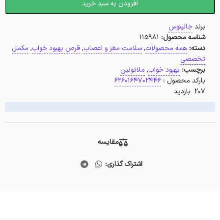
افزودن به سبد خرید
برند
جالینوس
شناسه محصول:
115981
دسته:
همه محصولات
,
سلامت مغز و اعصاب
,
قرص بهبود خواب
,
مکمل
تخصصی
برچسب:
بهبود خواب
,
ملاتونین
بارکد محصول :
6260164702446
207 بازدید
مقایسه
اشتراک گذاری: