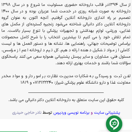
از سال 1394در قالب داروخانه حضوری مسئولیت ما شروع و در سال 1398
داروخانه به صورت شبانه روزی در خدمت شما عزیزان بوده و در سال 1400
تصمیم بر راه اندازی داروخانه آنلاین گرفتیم. آنچه اکنون به عنوان گروه
داروخانه آنلاین دکتر دانیالی شناخته می‌شود زنجیره گسترده‌ای از مکمل های
غذایی، ورزشی، لوازم بهداشتی و تجهیزات پزشکی با تنوع بسیار بالاست. ما
تمام تلاش خود را می کنیم تا بیشترین انتخاب را با شرح کامل محصولات
براساس توضیحات جهانی، راهنمایی ها، نشانه ها و دستور العمل ها و لیست
کاملی از مواد تشکیل دهنده ارائه دهیم. کل تیم داروخانه اعم از مؤسس،
مسئول فنی، مشاوران و سایر پرسنل پشتیبانی همواره سعی می کنند پاسخگوی
سؤالات شما باشند و خدمات بهتری ارائه دهند.
لفن ثبت و رسیدگی به شکایات مدیریت نظارت بر امور دارو و مواد مخدر
معاونت غذا و دارو دانشگاه علوم پزشکی شیراز: 0712122240 و 1819
کلیه حقوق این سایت متعلق به داروخانه آنلاین دکتر دانیالی می باشد.
پشتیبانی سایت
و
برنامه نویسی وردپرس
توسط
نادر حاجی حیدری