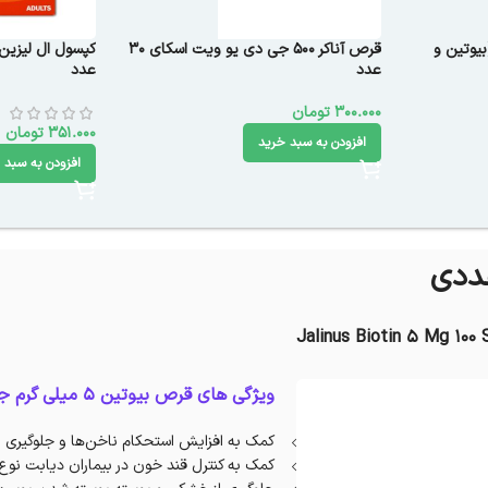
بیوتین و
قرص آناکر 500 جی دی یو ویت اسکای 30
عدد
عدد
300.000
تومان
351.000
تومان
افزودن به سبد خرید
افزودن به سبد 
Jalinus Biotin 5 Mg 100
ویژگی های قرص بیوتین 5 میلی گرم جالینوس :
کمک به افزایش استحکام ناخن‌ها و جلوگیری ا
کمک به کنترل قند خون در بیماران دیابت نوع