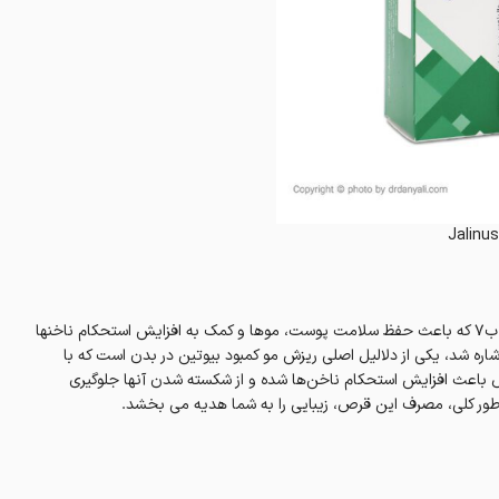
Jalinus
قرص بیوتین 5 میلی گرم جالینوس، فرآورده ایست حاوی بیوتین یا ویتامین ب۷ که باعث حفظ سلامت پوست، موها و کمک به افزایش استحکام ناخنها
اره شد، یکی از دلالیل اصلی ریزش مو کمبود بیوتین در بدن است که با
رص باعث افزایش استحکام ناخن‌ها شده و از شکسته شدن آنها جلوگیری
 طور کلی، مصرف این قرص، زیبایی را به شما هدیه می بخشد.