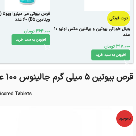
قرص بیوتی می مینروا ویونا (
توت فرنگی
ویتامین B5) 60 عدد
ویال خوراکی بیوتین و بپانتین مکس اونیو 10
364.000
تومان
عدد
افزودن به سبد خرید
297.000
تومان
افزودن به سبد خرید
قرص بیوتین 5 میلی گرم جالینوس 100 عددی
 Scored Tablets
ناموجود