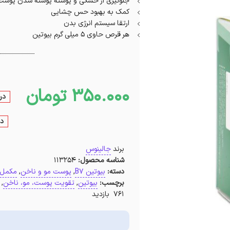
جلوگیری از خشکی و پوسته پوسته شدن پوست
کمک به بهبود حس چشایی
ارتقا سیستم انرژی بدن
هر قرص حاوی 5 میلی گرم بیوتین
350.000
تومان
در
در
برند
جالینوس
شناسه محصول:
113254
دسته:
بیوتین B7
,
پوست مو و ناخن
,
مکمل
برچسب:
بیوتین
,
تقویت پوست، مو، ناخن
,
761 بازدید