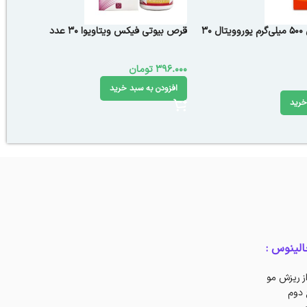
کپسول ال لیزین 500 میلی‌گرم یوروویتال 30
قرص بیوتی فیکس ویتاویوا 30 عدد
396.000
تومان
افزودن به سبد خرید
خرید
ز ریزش مو
 دوم