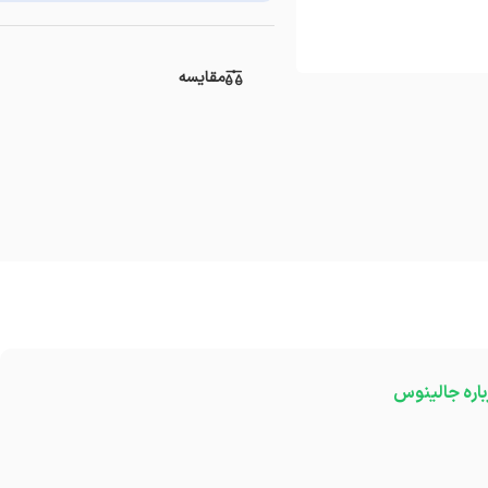
مقایسه
باره جالینوس