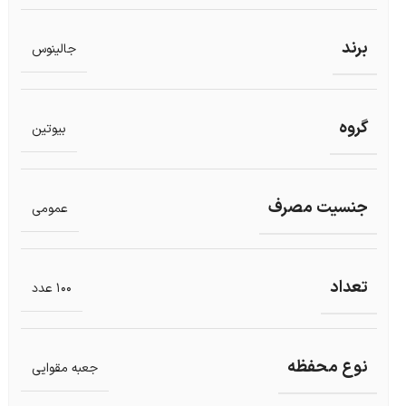
برند
جالینوس
گروه
بیوتین
جنسیت مصرف
عمومی
تعداد
100 عدد
نوع محفظه
جعبه مقوایی