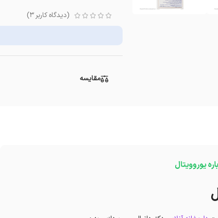
(دیدگاه کاربر
3
)
مقایسه
اره یوروویتال