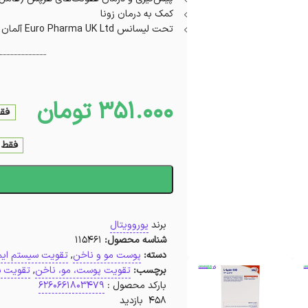
کمک به درمان زونا
تحت لیسانس Euro Pharma UK Ltd آلمان
351.000
تومان
فقط 1 عدد در ا
فقط 1 عدد در انبار موجود ا
ا
برند
یوروویتال
شناسه محصول:
115461
دسته:
پوست مو و ناخن
,
تقویت سیستم ایم
برچسب:
تقویت پوست، مو، ناخن
,
تقویت س
بارکد محصول :
6260661803479
458 بازدید