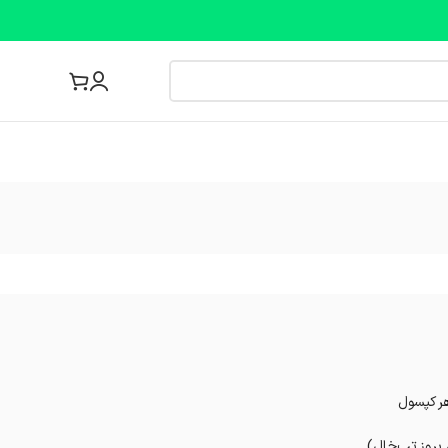
مجله پزشکی
بروز تب‌خال)