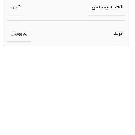
تحت لیسانس
آلمان
برند
یوروویتال