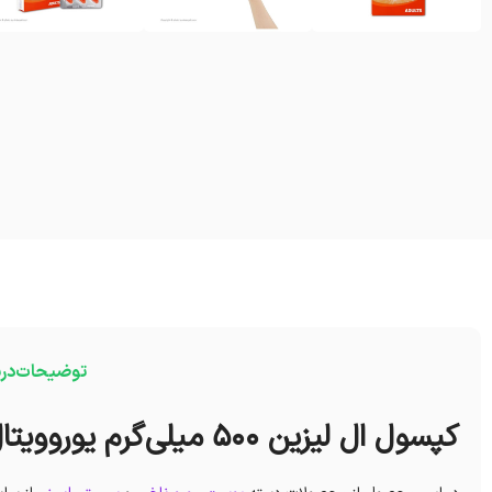
توضیحات
درب
کپسول ال لیزین 500 میلی‌گرم یوروویتال