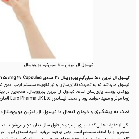
کپسول ال لیزین 500 میلی‌گرم یوروویتال
کپسول ال لیزین 500 میلی‌گرم یوروویتال 30 عددی Eurho Vital L Lysin 500mg 30 Capsules
کپسول می‌باشد که به تحریک کلاژن‌سازی و نیز تقویت سیستم ایمنی بدن ک
پیوندی پوست یاری‌رسان است. کپسول ال لیزین یوروویتال، همچنین در پی
زونا موثر و مفید خواهد بود و تحت لیسانس Euro Pharma UK Ltd آلمان است.
کمک به پیشگیری و درمان تبخال با کپسول ال لیزین یوروویتال:
یکی از عفونت‌هایی که بسیاری از مردم در طول سال بدان دچار می‌شوند، تب
استرس‌زا و یا ضعف سیستم ایمنی بدن بوجود می‌آید. اسید آمینه‌ی لیزین در
تقویت سیستم ایمنی در برابر عفونت‌های ویروسی می‌پردازد که در پیش‌گیری