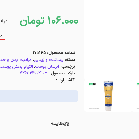
106.000
تومان
در ان
در
شناسه محصول:
205145
دسته:
بهداشت و زیبایی
,
مراقبت بدن و حما
برچسب:
آبرسان پوست
,
التیام بخش پوست
بارکد محصول :
6261124004105
522 بازدید
مقایسه