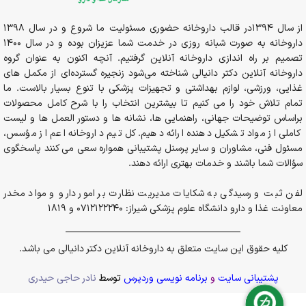
از سال 1394در قالب داروخانه حضوری مسئولیت ما شروع و در سال 1398
داروخانه به صورت شبانه روزی در خدمت شما عزیزان بوده و در سال 1400
تصمیم بر راه اندازی داروخانه آنلاین گرفتیم. آنچه اکنون به عنوان گروه
داروخانه آنلاین دکتر دانیالی شناخته می‌شود زنجیره گسترده‌ای از مکمل های
غذایی، ورزشی، لوازم بهداشتی و تجهیزات پزشکی با تنوع بسیار بالاست. ما
تمام تلاش خود را می کنیم تا بیشترین انتخاب را با شرح کامل محصولات
براساس توضیحات جهانی، راهنمایی ها، نشانه ها و دستور العمل ها و لیست
کاملی از مواد تشکیل دهنده ارائه دهیم. کل تیم داروخانه اعم از مؤسس،
مسئول فنی، مشاوران و سایر پرسنل پشتیبانی همواره سعی می کنند پاسخگوی
سؤالات شما باشند و خدمات بهتری ارائه دهند.
لفن ثبت و رسیدگی به شکایات مدیریت نظارت بر امور دارو و مواد مخدر
معاونت غذا و دارو دانشگاه علوم پزشکی شیراز: 0712122240 و 1819
کلیه حقوق این سایت متعلق به داروخانه آنلاین دکتر دانیالی می باشد.
پشتیبانی سایت
و
برنامه نویسی وردپرس
توسط
نادر حاجی حیدری