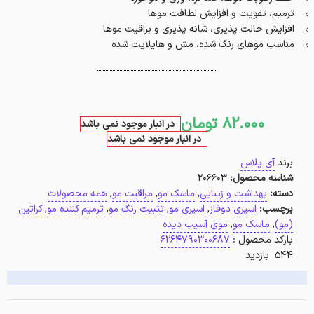
ترمیم، تقویت و افزایش لطافت موها
افزایش حالت پذیری، شانه پذیری و براقیت موها
مناسب موهای رنگ شده، مش و هایلایت شده
82.000
تومان
در انبار موجود نمی باشد
در انبار موجود نمی باشد
برند
آی پلاس
شناسه محصول:
206603
دسته:
بهداشت و زیبایی
,
ماسک مو
,
مراقبت مو
,
همه محصولات
برچسب:
اسپری دوفاز
,
اسپری مو
,
تثبیت رنگ مو
,
ترمیم کننده مو
,
کراتین
(مو)
,
ماسک مو
,
موی آسیب دیده
بارکد محصول :
6264790300687
544 بازدید