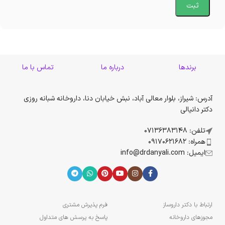
برندها
درباره ما
تماس با ما
آدرس: شیراز، بلوار معالی آباد، نبش خیابان دنا، داروخانه شبانه روزی
دکتر دانیالی
تلفن: 07136383148
همراه: 09170621682
ایمیل: info@drdanyali.com
ارتباط با دکتر داروساز
فرم پذیرش مشتری
مجوزهای داروخانه
پاسخ به پرسش های متداول