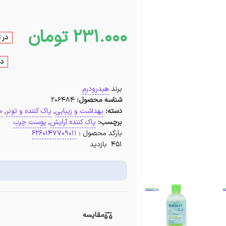
231.000
تومان
در 
در
برند
هیدرودرم
شناسه محصول:
206484
دسته:
بهداشت و زیبایی
,
پاک کننده و تونر
,
م
برچسب:
پاک کننده آرایش
,
پوست چرب
بارکد محصول :
6260147709011
451 بازدید
مقایسه