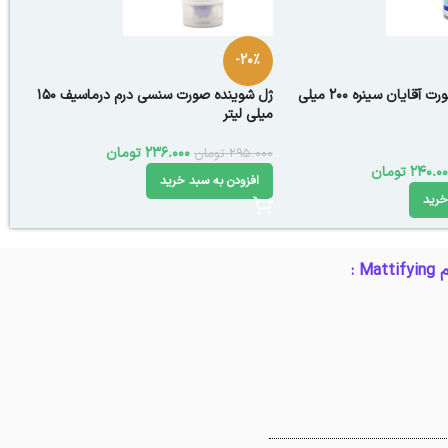
-20%
ژل شستشوی صورت آقایان سینره 200 میلی
ژل شوینده صورت سنسی درم درماسیف 150
میلی لیتر
236.000
تومان
295.000
تومان
240.00
تومان
افزودن به سبد خرید
خرید