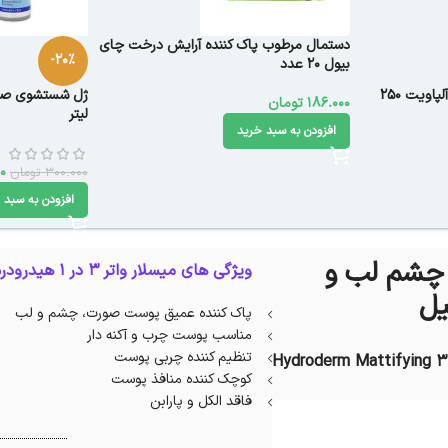
دستمال مرطوب پاک کننده آرایش درخت چای
-20%
بیول ۲۰ عدد
تونر پوست‌ معمولی تا خشک آلپاویت ۲۵۰
186.000
تومان
لیتر
افزودن به سبد خرید
0
300.000
تومان
افزودن به سبد 
سلار واتر 3 در 1 هیدرودرم Mattifying چشم لب و
ویژگی های میسلار واتر 3 در 1 هیدرودرم Mattifying :
پاک کننده عمیق پوست صورت، چشم و لب
مناسب پوست چرب و آکنه دار
تنظیم کننده چربی پوست
Hydroderm Mattifying 3 i
کوچک کننده منافذ پوست
فاقد الکل و پارابن