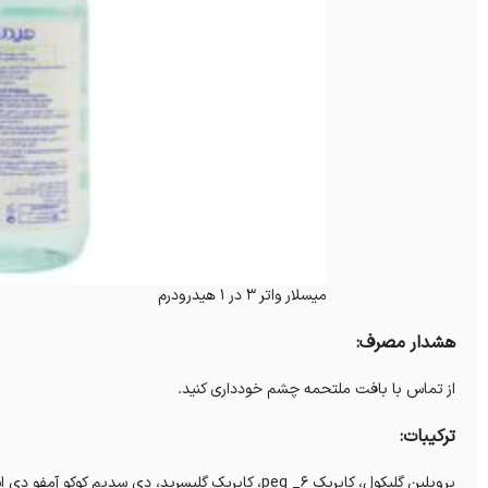
میسلار واتر 3 در 1 هیدرودرم
هشدار مصرف:
از تماس با بافت ملتحمه چشم خودداری کنید.
ترکیبات:
پروپلین گلیکول، کاپریک peg _6، کاپریک گلیسرید، دی سدیم کوکو آمفو دی استات، اسید سیتریک، هیلارونیک اسید هیدرولیز شده