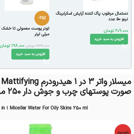
دستمال مرطوب پاک کننده آرایش اسکرابینگ
-25%
نینو 50 عدد
209.000
تومان
میلی لیتر
افزودن به سبد خرید
198.000
تومان
264.000
تومان
افزودن به سبد خرید
می
صورت پوستهای چرب و جوش دار 250 میل
n 1 Micellar Water For Oily Skins 250 ml
ناموجود