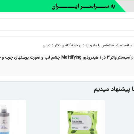
سلامت
برند ها
تماس با ما
درباره‌ داروخانه آنلاین دکتر دانیالی
ر
/
میسلار واتر 3 در 1 هیدرودرم Mattifying چشم لب و صورت پوستهای چرب و جوش دار 250 میل
 پیشنهاد میدیم