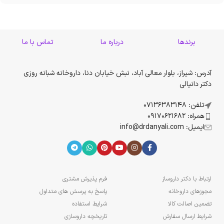
برندها
درباره ما
تماس با ما
آدرس: شیراز، بلوار معالی آباد، نبش خیابان دنا، داروخانه شبانه روزی
دکتر دانیالی
تلفن: 07136383148
همراه: 09170621682
ایمیل: info@drdanyali.com
ارتباط با دکتر داروساز
فرم پذیرش مشتری
مجوزهای داروخانه
پاسخ به پرسش های متداول
تضمین اصالت کالا
شرایط استفاده
شرایط ارسال سفارش
تاریخچه داروسازی