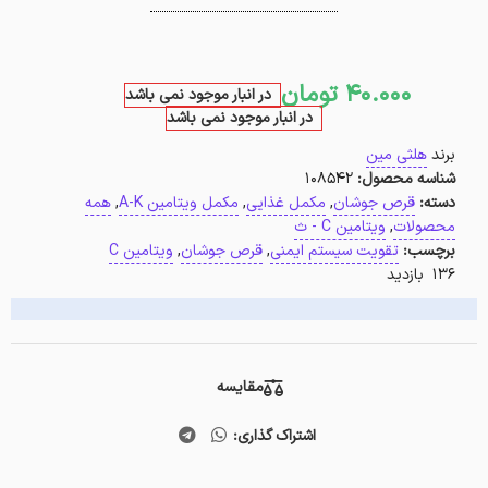
40.000
تومان
در انبار موجود نمی باشد
در انبار موجود نمی باشد
برند
هلثی مین
شناسه محصول:
108542
دسته:
قرص جوشان
,
مکمل غذایی
,
مکمل ویتامین A-K
,
همه
محصولات
,
ویتامین C - ث
برچسب:
تقویت سیستم ایمنی
,
قرص جوشان
,
ویتامین C
136 بازدید
مقایسه
اشتراک گذاری: