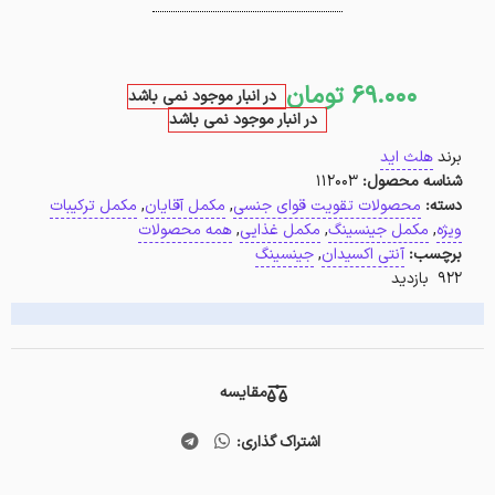
69.000
تومان
در انبار موجود نمی باشد
در انبار موجود نمی باشد
برند
هلث اید
شناسه محصول:
112003
دسته:
محصولات تقویت قوای جنسی
,
مکمل آقایان
,
مکمل ترکیبات
ویژه
,
مکمل جینسینگ
,
مکمل غذایی
,
همه محصولات
برچسب:
آنتی اکسیدان
,
جینسینگ
922 بازدید
مقایسه
اشتراک گذاری: