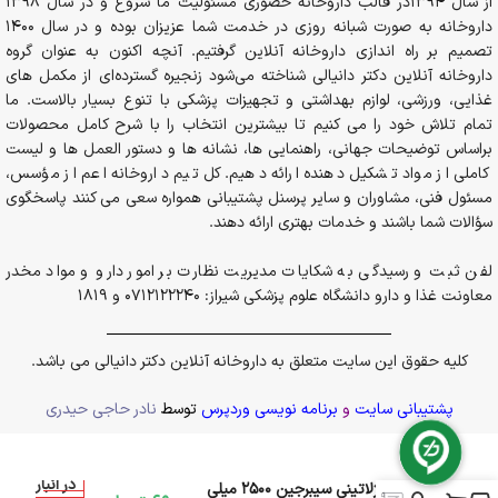
از سال 1394در قالب داروخانه حضوری مسئولیت ما شروع و در سال 1398
داروخانه به صورت شبانه روزی در خدمت شما عزیزان بوده و در سال 1400
تصمیم بر راه اندازی داروخانه آنلاین گرفتیم. آنچه اکنون به عنوان گروه
داروخانه آنلاین دکتر دانیالی شناخته می‌شود زنجیره گسترده‌ای از مکمل های
غذایی، ورزشی، لوازم بهداشتی و تجهیزات پزشکی با تنوع بسیار بالاست. ما
تمام تلاش خود را می کنیم تا بیشترین انتخاب را با شرح کامل محصولات
براساس توضیحات جهانی، راهنمایی ها، نشانه ها و دستور العمل ها و لیست
کاملی از مواد تشکیل دهنده ارائه دهیم. کل تیم داروخانه اعم از مؤسس،
مسئول فنی، مشاوران و سایر پرسنل پشتیبانی همواره سعی می کنند پاسخگوی
سؤالات شما باشند و خدمات بهتری ارائه دهند.
لفن ثبت و رسیدگی به شکایات مدیریت نظارت بر امور دارو و مواد مخدر
معاونت غذا و دارو دانشگاه علوم پزشکی شیراز: 0712122240 و 1819
کلیه حقوق این سایت متعلق به داروخانه آنلاین دکتر دانیالی می باشد.
پشتیبانی سایت
و
برنامه نویسی وردپرس
توسط
نادر حاجی حیدری
در انبار
کپسول ژلاتینی سیبرجین 2500 میلی