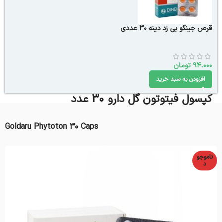
قرص جینگو بی زد دینه 30 عددی
94.000
تومان
افزودن به سبد خرید
کپسول فیتوتون گل دارو 30 عدد
Goldaru Phytoton 30 Caps
ناموجو
د