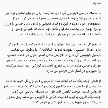
نماید.
با مصرف کپسول فیتوتون گل دارو، مقاومت بدن در برابر استرس زیاد می
شود و میزان ترشح واسطه های شیمیایی مغز تنظیم می‌گردد. در کل
مجموعه‌ی مواد مؤثره‌ی این دو گیاه، ناتوانی و کمبود میل جنسی را در زن
و مرد بهبود می بخشد. ذکر این نکته مهم است که ناتوانی جنسی و
کاهش تمایلات جنسی در بیماران دیابتیک بسیار شایع است.
به طور کلی مجموعه‌ی مواد مؤثره‌ی این دو گیاه در کپسول فیتوتون گل
دارو، اعمال جنسی را تقویت نموده اختلالات آن را برطرف می نماید.
کپسول فیتوتون گل دارو، با افزایش دادن گردش خون در اعضاء جنسی،
بهداشت جنسی را در وضعیت مناسب قرار داده و رضایت جنسی را بدون
عوارض جانبی مانند؛ سر درد، تهوع، اختلالات گوارشی، درد سینه، سرگیجه
یا تغییراتی در فشار خون فراهم می سازد.
از طرفی جینسینگ به کار گرفته شده در کپسول فیتوتون گل دارو، به علت
دارا بودن از ماده‌ای به نام پاناسن (پیپتیدوگلیکان) که یک پپتید با خواص
انسولین است، موجب کاهش قند خون در بیماران دیابتی می‌‌ شود.
جینسینگ افزون بر این، فعالیت حرکتی را افزایش می دهد. روی محور
هیپوتالاموس هیپوفیز و غدد فوق کلیوی اثر می‌گذارد.