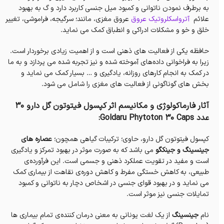
به برطرف نمودن ناتوانی و کمبود میل جنسی کاربرد دارد و گ به بهبود
علائم
آترواسکلروتیک عروق
عروق مغزی، مانند؛ سرگیجه، فراموشی، تغییر
خلق و خو و مشکلات ادراکی و انطباق کمک می نماید.
حافظه یکی از فعالیت های ذهنی است و از اهمیت زیادی برخوردار است.
زیرا به فراخوانی داده‌های آموخته شده و نیز تجربه شده می پردازد و به ما
در کمک به انجام کارهای روزانه، یادگیری و … بسیار کمک می نماید و
بخش های گوناگونی از فعالیت های مغزی را شامل می شود.
آثار فارماکولوژی و مکانیسم اثر کپسول فیتوتون گل دارو 30
عدد Goldaru Phytoton 30 Caps:
کپسول فیتوتون گل دارو، حاوی؛ ترکیبات گیاهی همچون؛
عصاره های
جینسینگ و جینکگو
می باشد‌ که به صورت موثر در بهبود تمرکز و یادگیری
است و مفید در تقویت عملکرد ذهنی و جسمی است. این فرآورده‌ی
طبیعی، به کاهش خستگی مفرط و کاهش دوره‌ی نقاهت از بیماری کمک
می نماید و در بهبود قوای جنسی در اشخاص دچار به ناتوانی و کمبود
تمایلات جنسی نیز موثر است.
نام
جینسینگ
از یک لغت یونانی به معنی درمان کننده‌ی تمام بیماری ها