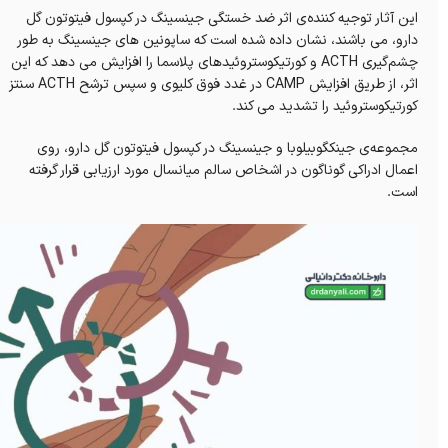
این آثار توجیه کننده‌ی اثر ضد خستگی جینسینگ در کپسول فیتوتون گل
دارو، می باشند، نشان داده شده است که ساپونین های جینسینگ به طور
چشم‌گیری ACTH و کورتیکوستروئیدهای پلاسما را افزایش می دهد که این
اثر، از طریق افزایش CAMP در غدد فوق کلیوی و سپس ترشح ACTH سنتز
کورتیکوستروئید را تشدید می کند.
مجموعه‌ی جینکگوبیلوبا و جینسینگ در کپسول فیتوتون گل دارو، روی
اعمال ادراکی گوناگون در اشخاص سالم میانسال مورد ارزیابی قرار گرفته
است.