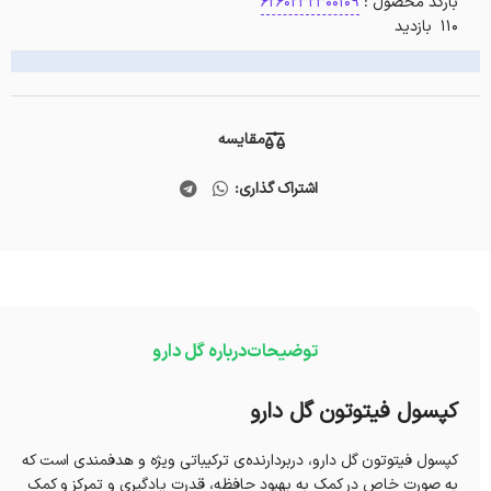
بارکد محصول :
6260232300109
110 بازدید
مقایسه
اشتراک گذاری:
توضیحات
درباره گل دارو
کپسول فیتوتون گل دارو
کپسول فیتوتون گل دارو، دربردارنده‌ی ترکیباتی ویژه و هدفمندی است که
به صورت خاص در کمک به بهبود حافظه، قدرت یادگیری و تمرکز و کمک