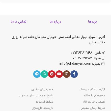
برندها
درباره ما
تماس با ما
آدرس: شیراز، بلوار معالی آباد، نبش خیابان دنا، داروخانه شبانه روزی
دکتر دانیالی
تلفن: 07136383148
همراه: 09170621682
ایمیل: info@drdanyali.com
ارتباط با دکتر داروساز
فرم پذیرش مشتری
مجوزهای داروخانه
پاسخ به پرسش های متداول
تضمین اصالت کالا
شرایط استفاده
شرایط ارسال سفارش
تاریخچه داروسازی