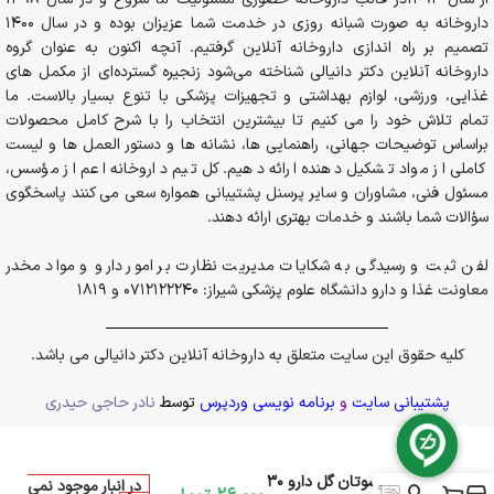
داروخانه به صورت شبانه روزی در خدمت شما عزیزان بوده و در سال 1400
تصمیم بر راه اندازی داروخانه آنلاین گرفتیم. آنچه اکنون به عنوان گروه
داروخانه آنلاین دکتر دانیالی شناخته می‌شود زنجیره گسترده‌ای از مکمل های
غذایی، ورزشی، لوازم بهداشتی و تجهیزات پزشکی با تنوع بسیار بالاست. ما
تمام تلاش خود را می کنیم تا بیشترین انتخاب را با شرح کامل محصولات
براساس توضیحات جهانی، راهنمایی ها، نشانه ها و دستور العمل ها و لیست
کاملی از مواد تشکیل دهنده ارائه دهیم. کل تیم داروخانه اعم از مؤسس،
مسئول فنی، مشاوران و سایر پرسنل پشتیبانی همواره سعی می کنند پاسخگوی
سؤالات شما باشند و خدمات بهتری ارائه دهند.
لفن ثبت و رسیدگی به شکایات مدیریت نظارت بر امور دارو و مواد مخدر
معاونت غذا و دارو دانشگاه علوم پزشکی شیراز: 0712122240 و 1819
کلیه حقوق این سایت متعلق به داروخانه آنلاین دکتر دانیالی می باشد.
پشتیبانی سایت
و
برنامه نویسی وردپرس
توسط
نادر حاجی حیدری
کرم هیرسوتان گل دارو 30
در انبار موجود نمی