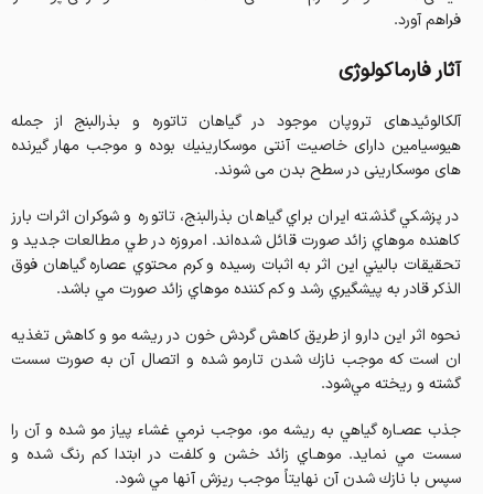
فراهم آورد.
آثار فارماکولوژی
آلكالوئيدهای تروپان موجود در گياهان تاتوره و بذرالبنج از جمله
هيوسيامين دارای خاصيت آنتی موسكارينيك بوده و موجب مهار گيرنده
های موسكارينی در سطح بدن می شوند.
در پزشكي گذشته ايران براي گياهان بذرالبنج، تاتوره و شوكران اثرات بارز
كاهنده موهاي زائد صورت قائل شده‌اند. امروزه در طي مطالعات جديد و
تحقيقات باليني اين اثر به اثبات رسيده و كرم محتوي عصاره گياهان فوق
الذكر قادر به پيشگيري رشد و كم كننده موهاي زائد صورت مي باشد.
نحوه اثر اين دارو از طريق كاهش گردش خون در ريشه مو و كاهش تغذيه
ان است كه موجب نازك شدن تارمو شده و‌ اتصال آن به صورت سست
گشته و ريخته مي‌شود.
جذب عصـاره گياهي به ريشه مو، موجب نرمي غشاء پياز مو شده و آن را
سست مي نمايد. موهـاي زائد خشن و كلفت در ابتدا كم رنگ شده و
سپس با نازك شدن آن نهايتاً موجب ريزش آنها مي شود.