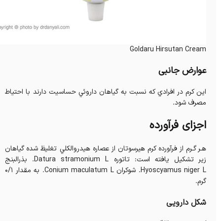
Goldaru Hirsutan Cream
عوارض جانبی
اين كرم در افرادي كه نسبت به گياهان داروئي حساسيت دارند با احتياط
مصرف شود.
اجزای فرآورده
هـر گـرم از فرآورده كرم هيرسوتان از عصاره هيدروالكلي تغليظ شده گياهان
زير تشكيل يافته است: تاتوره Datura stramonium L. بذرالبنـج
Hyoscyamus niger L. شوكران Conium maculatum L. به مقدار 0/1
گرم.
شکل دارویی