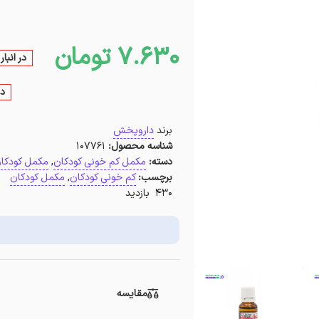
7.630
تومان
در انبا
در
برند
داروپخش
شناسه محصول:
107761
دسته:
مکمل کم خونی کودکان
,
مکمل کودکا
برچسب:
کم خونی کودکان
,
مکمل کودکان
430 بازدید
مقایسه