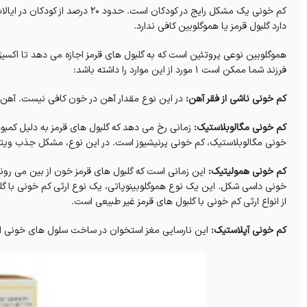
کم خونی یک مشکل رایج در کودکان است.
حدود 20 درصد از کودکان در ایالات متحده در مقطعی با کم خونی تشخیص داده می شوند.
دارد گلبول قرمز یا هموگلوبین کافی ندارد.
هموگلوبین نوعی پروتئین است که به گلبول های قرمز اجازه می دهد تا اکسیژ
فرزند شما ممکن است 1 مورد از این موارد را داشته باشد:
کم خونی ناشی از فقر آهن:
در این نوع مقدار آهن در خون کافی نیست.
آهن 
کم خونی مگالوبلاستیک:
زمانی رخ می دهد که گلبول های قرمز به دلیل کمبود اسید فولیک یا ویت
خونی مگالوبلاستیک، کم خونی پرنیشیوز است.
در این نوع، مشکل جذب ویتامین B12، مهم برای ساخت گلبول های قرم
کم خونی همولیتیک:
این زمانی است که گلبول های قرمز خون از بین می روند
خونی داسی شکل. این یک نوع هموگلوبینوپاتی، یک نوع ارثی کم خونی با گ
از انواع ارثی کم خونی با گلبول های قرمز غیر طبیعی است.
کم خونی آپلاستیک:
این نارسایی مغز استخوان در ساخت سلول های خونی 