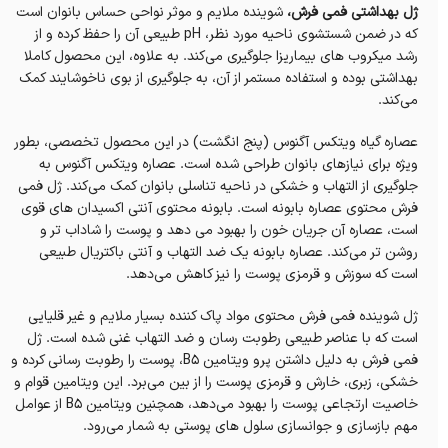
ژل بهداشتی فمی فرش،
شوینده ملایم و موثر نواحی حساس بانوان است
که در ضمن شستشوی ناحیه مورد نظر، pH طبیعی آن را حفظ کرده و از
رشد میکروب های بیماریزا جلوگیری می‌کند. به علاوه، این محصول کاملا
بهداشتی بوده و استفاده مستمر از آن، به جلوگیری از بوی ناخوشایند کمک
می‌کند.
عصاره گیاه ویتکس آگنوس (پنج انگشت) در این محصول تخصصی، بطور
ویژه برای نیازهای بانوان طراحی شده است. عصاره ویتکس آگنوس به
جلوگیری از التهاب و خشکی در ناحیه تناسلی بانوان کمک می‌کند. ژل فمی
فرش محتوی عصاره بابونه است. بابونه محتوی آنتی اکسیدان های قوی
است، عصاره آن جریان خون را بهبود می دهد و پوست را شاداب تر و
روشن تر می‌کند. عصاره بابونه یک ضد التهاب و آنتی باکتریال طبیعی
است که سوزش و قرمزی پوست را نیز کاهش می‌دهد.
ژل شوینده فمی فرش محتوی مواد پاک کننده بسیار ملایم و غیر قلیایی
است که با عناصر طبیعی رطوبت رسان و ضد التهاب غنی شده است. ژل
فمی فرش به دلیل داشتن پرو ویتامین B5، پوست را رطوبت رسانی کرده و
خشکی، زبری، خارش و قرمزی پوست را از بین می‌برد. این ویتامین قوام و
خاصیت ارتجاعی پوست را بهبود می‌دهد، همچنین ویتامین B5 از عوامل
مهم بازسازی و جوانسازی سلول های پوستی به شمار می‌رود.