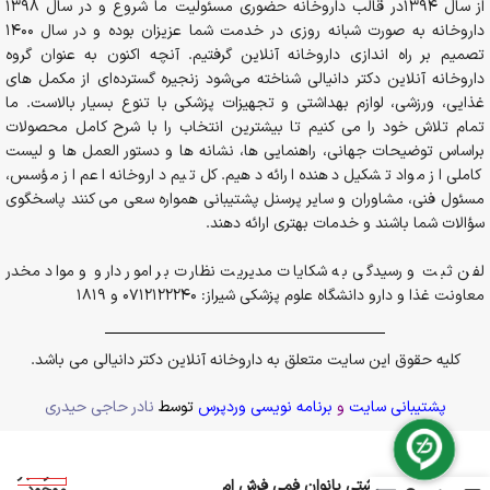
از سال 1394در قالب داروخانه حضوری مسئولیت ما شروع و در سال 1398
داروخانه به صورت شبانه روزی در خدمت شما عزیزان بوده و در سال 1400
تصمیم بر راه اندازی داروخانه آنلاین گرفتیم. آنچه اکنون به عنوان گروه
داروخانه آنلاین دکتر دانیالی شناخته می‌شود زنجیره گسترده‌ای از مکمل های
غذایی، ورزشی، لوازم بهداشتی و تجهیزات پزشکی با تنوع بسیار بالاست. ما
تمام تلاش خود را می کنیم تا بیشترین انتخاب را با شرح کامل محصولات
براساس توضیحات جهانی، راهنمایی ها، نشانه ها و دستور العمل ها و لیست
کاملی از مواد تشکیل دهنده ارائه دهیم. کل تیم داروخانه اعم از مؤسس،
مسئول فنی، مشاوران و سایر پرسنل پشتیبانی همواره سعی می کنند پاسخگوی
سؤالات شما باشند و خدمات بهتری ارائه دهند.
لفن ثبت و رسیدگی به شکایات مدیریت نظارت بر امور دارو و مواد مخدر
معاونت غذا و دارو دانشگاه علوم پزشکی شیراز: 0712122240 و 1819
کلیه حقوق این سایت متعلق به داروخانه آنلاین دکتر دانیالی می باشد.
پشتیبانی سایت
و
برنامه نویسی وردپرس
توسط
نادر حاجی حیدری
در انبار
ژل بهداشتی بانوان فمی فرش ام