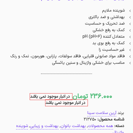
شوینده ملایم
بهداشتی و ضد باکتری
ضد تحریک و حساسیت
کمک به رفع خشکی
متعادل کننده pH (pH=6)
کمک به رفع بوی بد
غیر حساسیت زا
فاقد مواد صابونی قلیایی، فاقد سولفات، پارابن، هورمون، نمک و رنگ
مناسب برای خشکی واژینال و سنین یائسگی
236.000
تومان
در انبار موجود نمی باشد
در انبار موجود نمی باشد
برند
آرین سلامت سینا
شناسه محصول:
212750
دسته:
همه محصولات
,
بهداشت بانوان
,
بهداشت و زیبایی
,
شوینده
واژینال