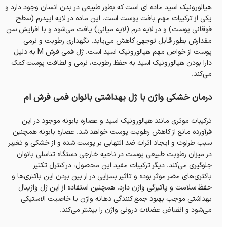
هیالورونیک اسید ماده ای است که بطور طبیعی در بدن انسان وجود دارد و
یکی از ترکیبات مهم بافت پوست است. این ماده در لایه اپیدرم (سطح
فوقانی پوست) و در لایه درم (لایه میانی) یافت می‌شود و با افزایش سن
مقدارش بطور قابل توجهی کاهش می‌یابد. نگهداری رطوبت و نرمی
پوست از خواص مهم هیالورونیک اسید است. ژل فمی فرش M به دلیل
دارا بودن هیالورونیک اسید به حفظ رطوبت، نرمی و لطافت پوست کمک
می‌کند.
درمان خشکی واژن با ژل بهداشتی بانوان فمی فرش ام
ترکیبات موثری مانند هیالورونیک اسید و عصاره بابونه موجود در این
فرآورده مانع از کاهش رطوبت پوست خواهد شد. عصاره بابونه همچنین
سبب طراوت و ایجاد اثرات ضد التهابی بر پوست شده و از خشکی و تغییر
در میزان رطوبت طبیعی پوست در ناحیه خارجی دستگاه تناسلی بانوان
جلوگیری می‌کند. دیگر ترکیبات مفید این محصول، در کنترل تکثیر
باکتری‌های مضر موثر بوده و تاثیر بسزایی در از بین بردن این باکتری‌ها و
حفظ سلامت و پاکیزگی واژن دارد. همچنین استفاده از این ژل واژینال
بهداشتی موجب بهبود جمع کنندگی دهانه واژن یا خاصیت الاستیکی
می‌شود و انقباض عضلات درونی واژن را بیشتر می‌کند.