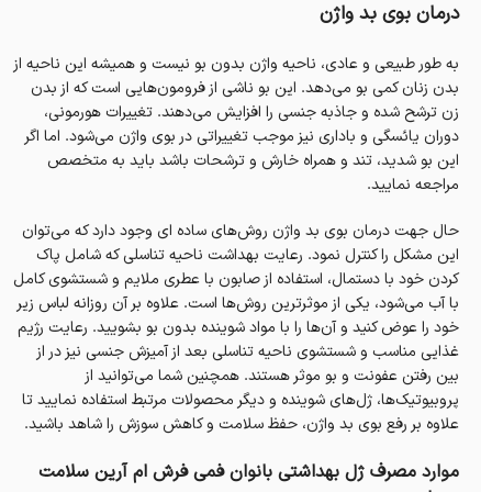
درمان بوی بد واژن
به طور طبیعی و عادی، ناحیه واژن بدون بو نیست و همیشه این ناحیه از
بدن زنان کمی بو می‌دهد. این بو ناشی از فرومون‌هایی است که از بدن
زن ترشح شده و جاذبه جنسی را افزایش می‌دهند. تغییرات هورمونی،
دوران یائسگی و باداری نیز موجب تغییراتی در بوی واژن می‌شود. اما اگر
این بو شدید، تند و همراه خارش و ترشحات باشد باید به متخصص
مراجعه نمایید.
حال جهت درمان بوی بد واژن روش‌های ساده ای وجود دارد که می‌توان
این مشکل را کنترل نمود. رعایت بهداشت ناحیه تناسلی که شامل پاک
کردن خود با دستمال، استفاده از صابون با عطری ملایم و شستشوی کامل
با آب می‌شود، یکی از موثرترین روش‌ها است. علاوه بر آن روزانه لباس زیر
خود را عوض کنید و آن‌ها را با مواد شوینده بدون بو بشویید. رعایت رژیم
غذایی مناسب و شستشوی ناحیه تناسلی بعد از آمیزش جنسی نیز در از
بین رفتن عفونت و بو موثر هستند. همچنین شما می‌توانید از
پروبیوتیک‌ها، ژل‌های شوینده و دیگر محصولات مرتبط استفاده نمایید تا
علاوه بر رفع بوی بد واژن، حفظ سلامت و کاهش سوزش را شاهد باشید.
موارد مصرف ژل بهداشتی بانوان فمی فرش ام آرین سلامت