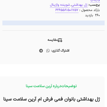
برچسب:
ژل بهداشتی
,
شوینده واژینال
بارکد محصول :
6265581501757
260 بازدید
مقایسه
اشتراک گذاری:
توضیحات
درباره آرین سلامت سینا
ژل بهداشتی بانوان فمی فرش ام آرین سلامت سینا