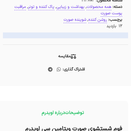
شناسه محصول:
213803
دسته:
همه محصولات
,
بهداشت و زیبایی
,
پاک کننده و تونر
,
مراقبت
پوست صورت
برچسب:
روشن کننده
,
شوینده صورت
12 بازدید
مقایسه
اشتراک گذاری:
توضیحات
درباره اویدرم
فوم شستشوی صورت ویتامین سی اویدرم