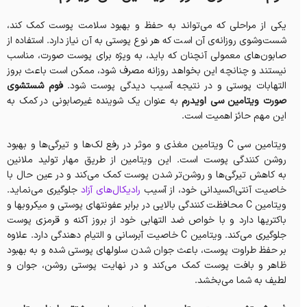
یکی از مراحلی که می‌تواند به حفظ و بهبود سلامت پوست کمک کند،
شست‌وشوی روزانه‌ی آن است که هر نوع پوستی به آن نیاز دارد. استفاده از
صابون‌های معمولی آنچنان که باید، به ویژه‌ برای پوست صورت، مناسب
نیستند و چنانچه این بخواهد روزانه مصرف‌ شود، ممکن است باعث بروز
التهابات پوستی و در نتیجه آسیب دیدگی پوست شود.
فوم شستشوی
صورت ویتامین سی اویدرم
به عنوان یک شوینده غیرصابونی در کمک به
این مهم حائز اهمیت است.
ویتامین سی C ویتامین مغذی و موثر در رفع لک‌ها و تیرگی‌ها و بهبود
روشن کنندگی پوست است. این ویتامین از طریق مهار تولید ملانین
به کاهش تیرگی‌ها و روشن‌تر شدن پوست کمک می‌کند و در عین حال با
خاصیت آنتی‌اکسیدانی خود، از آسیب
رادیکال‌های آزاد
جلوگیری می‌نماید.
ویتامین C محافظت کنندگی بالایی در برابر عفونتهای پوستی و میکروبها و
باکتریها دارد و با خواص ضد التهابی خود از بروز آکنه و قرمزی پوست
جلوگیری می‌کند. ویتامین C خاصیت آبرسانی و التیام دهندگی دارد. علاوه
بر حفظ طراوت پوست، باعث جوان شدن سلولهای پوستی شده و به بهبود
ظاهر و بافت پوست کمک می‌کند و در نهایت پوستی روشن، جوان و
لطیف به شما می‌بخشد.