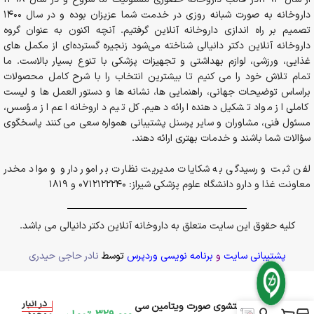
داروخانه به صورت شبانه روزی در خدمت شما عزیزان بوده و در سال 1400
تصمیم بر راه اندازی داروخانه آنلاین گرفتیم. آنچه اکنون به عنوان گروه
داروخانه آنلاین دکتر دانیالی شناخته می‌شود زنجیره گسترده‌ای از مکمل های
غذایی، ورزشی، لوازم بهداشتی و تجهیزات پزشکی با تنوع بسیار بالاست. ما
تمام تلاش خود را می کنیم تا بیشترین انتخاب را با شرح کامل محصولات
براساس توضیحات جهانی، راهنمایی ها، نشانه ها و دستور العمل ها و لیست
کاملی از مواد تشکیل دهنده ارائه دهیم. کل تیم داروخانه اعم از مؤسس،
مسئول فنی، مشاوران و سایر پرسنل پشتیبانی همواره سعی می کنند پاسخگوی
سؤالات شما باشند و خدمات بهتری ارائه دهند.
لفن ثبت و رسیدگی به شکایات مدیریت نظارت بر امور دارو و مواد مخدر
معاونت غذا و دارو دانشگاه علوم پزشکی شیراز: 0712122240 و 1819
کلیه حقوق این سایت متعلق به داروخانه آنلاین دکتر دانیالی می باشد.
پشتیبانی سایت
و
برنامه نویسی وردپرس
توسط
نادر حاجی حیدری
در انبار
فوم شستشوی صورت ویتامین سی