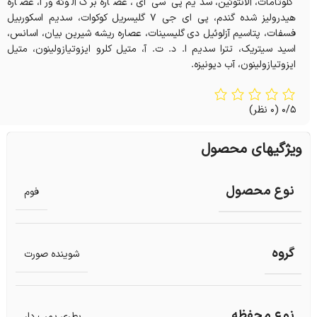
گلوتامات، آلانتوئین، سدیم پی سی ای، عصاره برگ آلوئه ورا، عصاره
هیدرولیز شده گندم، پی ای جی 7 گلیسریل کوکوات، سدیم اسکوربیل
فسفات، پتاسیم آزلوئیل دی گلیسینات، عصاره ریشه شیرین بیان، اسانس،
اسید سیتریک، تترا سدیم ا. د. ت. آ، متیل کلرو ایزوتیازولینون، متیل
ایزوتیازولینون، آب دیونیزه.
0/5
(0 نظر)
ویژگیهای محصول
نوع محصول
فوم
گروه
شوینده صورت
نوع محفظه
بطری پمپ دار