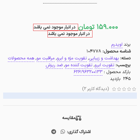
159.000
تومان
در انبار موجود نمی باشد
در انبار موجود نمی باشد
برند
اویدرم
شناسه محصول:
104778
دسته:
بهداشت و زیبایی
,
تقویت مژه و ابرو
,
مراقبت مو
,
همه محصولات
برچسب:
تقویت ابرو
,
تقویت کننده مو
,
ضد ریزش
بارکد محصول :
6261963200133
245 بازدید
(دیدگاه کاربر
2
)
مقایسه
اشتراک گذاری: