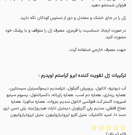
فراوان شستشو دهید.
ژل را در جای خشک و معتدل و دور از دسترس کودکان نگه دارید.
در صورت ایجاد حساسیت یا قرمزی، مصرف ژل را متوقف و با پزشک خود
مشورت کنید.
جهت مصرف خارجی استفاده گردد.
ترکیبات ژل تقویت کننده ابرو کراستم اویدرم :
آب دیونیزه، اتانول، پروپیلن گلیکول، تتراسدیم دیسوکسینیل سیستئین،
عصاره رزماری، عصاره دم اسب، عصاره رازیانه، دکسپانتنول، پسیوم سیتیو
اسپروت اکستر کت فنوکسی اتانول سدیم بنزوات، عصاره سالویا، عصاره
نعناع فلفلی، سدیم پلی آکریلویل دیمتیل تارات هیدروژنیتد پلی دسن تری
دسد 10، اسید لاکتتیک، متیل کلرو ایزوتیازولینون، متیل ایزوتیازولینون
0/5
(0 نظر)