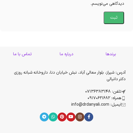
دیدگاهی می‌نویسم.
برندها
درباره ما
تماس با ما
آدرس: شیراز، بلوار معالی آباد، نبش خیابان دنا، داروخانه شبانه روزی
دکتر دانیالی
تلفن: 07136383148
همراه: 09170621682
ایمیل: info@drdanyali.com