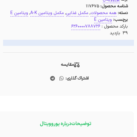
شناسه محصول:
117675
دسته:
همه محصولات
,
مکمل غذایی
,
مکمل ویتامین A-K
,
ویتامین E
برچسب:
ویتامین E
بارکد محصول :
6260000788726
39 بازدید
مقایسه
اشتراک گذاری:
توضیحات
درباره یوروویتال