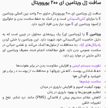
سافت ژل ویتامین ای 200 یوروویتال
سافت ژل ویتامین ای 200 یوروویتال حاوی 200 واحد بین المللی ویتامین
E با مزایای
آنتی‌اکسیدانی
است و در کمک به حفظ سلامت بدن و جلوگیری
از کمبود ویتامین ای E مورد نیاز بدن افراد کاربرد دارد.
ویتامین E
یا (ویتامین ای) یک ریزمغذی‌ محلول در چربی است که به
دلیل خاصیت آنتی‌اکسیدانی خود شهرت دارد. این ویتامین با خنثی کردن
رادیکال‌های آزاد
، به محافظت از سلول‌ها کمک می‌کند و نقشی حیاتی در
سلامت عمومی بدن دارد. طبق مطالعات انجام شده، مصرف ویتامین ای
تاثیر مثبتی در موارد زیر دارد:
تقویت سیستم ایمنی
و افزایش مقاومت بدن در برابر عفونت‌ها
حفظ شادابی پوست، کاهش چروکها و محافظت از پوست در برابر نور
خورشید و آلودگی هوا
سلامت چشم‌ها
بهبود کیفیت اسپرم و افزایش باروری در مردان
تنظیم هورمون‌ها و بهبود باروری در زنان
کاهش علائم سندروم پیش از قاعدگی (PMS) مانند درد شکم، نفخ و
تغییرات خلقی