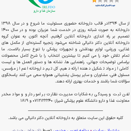
از سال 1394در قالب داروخانه حضوری مسئولیت ما شروع و در سال 1398
داروخانه به صورت شبانه روزی در خدمت شما عزیزان بوده و در سال 1400
تصمیم بر راه اندازی داروخانه آنلاین گرفتیم. آنچه اکنون به عنوان گروه
داروخانه آنلاین دکتر دانیالی شناخته می‌شود زنجیره گسترده‌ای از مکمل های
غذایی، ورزشی، لوازم بهداشتی و تجهیزات پزشکی با تنوع بسیار بالاست. ما
تمام تلاش خود را می کنیم تا بیشترین انتخاب را با شرح کامل محصولات
براساس توضیحات جهانی، راهنمایی ها، نشانه ها و دستور العمل ها و لیست
کاملی از مواد تشکیل دهنده ارائه دهیم. کل تیم داروخانه اعم از مؤسس،
مسئول فنی، مشاوران و سایر پرسنل پشتیبانی همواره سعی می کنند پاسخگوی
سؤالات شما باشند و خدمات بهتری ارائه دهند.
لفن ثبت و رسیدگی به شکایات مدیریت نظارت بر امور دارو و مواد مخدر
معاونت غذا و دارو دانشگاه علوم پزشکی شیراز: 0712122240 و 1819
کلیه حقوق این سایت متعلق به داروخانه آنلاین دکتر دانیالی می باشد.
پشتیبانی سایت
و
برنامه نویسی وردپرس
توسط
نادر حاجی حیدری