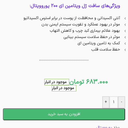
ویژگی‌های سافت ژل ویتامین ای 200 یوروویتال:
آنتی اکسیدانی و محافظت از پوست در برابر استرس اکسیداتیو
موثر در بهبود عملکرد و تقویت سیستم ایمنی بدن
بهبود علائم بیماری کبد چرب و کاهش التهاب
موثر در حفظ سلامت سیستم بینایی
کمک به تامین ویتامین ای
حفظ سلامت قلب
683.000
تومان
موجود در انبار
موجود در انبار
+
-
افزودن به سبد خرید
برند
یوروویتال