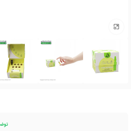
بزرگنمایی تصویر
توض