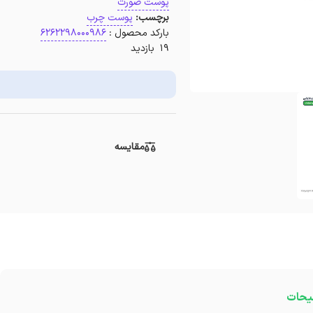
پوست صورت
برچسب:
پوست چرب
بارکد محصول :
6262298000986
19 بازدید
مقایسه
یحات