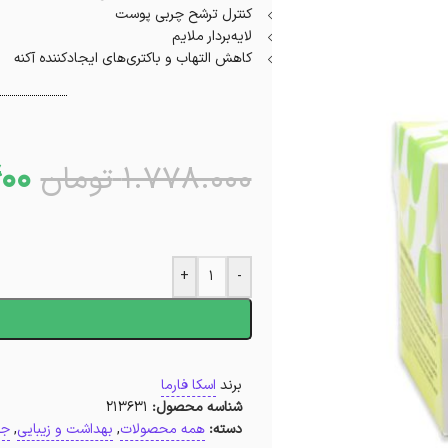
کنترل ترشح چربی پوست
لایه‌بردار ملایم
کاهش التهاب و باکتری‌های ایجادکننده آکنه
00
1.778.000
تومان
+
-
ا
برند
اسکا فارما
شناسه محصول:
213631
دسته:
همه محصولات
,
بهداشت و زیبایی
,
جم