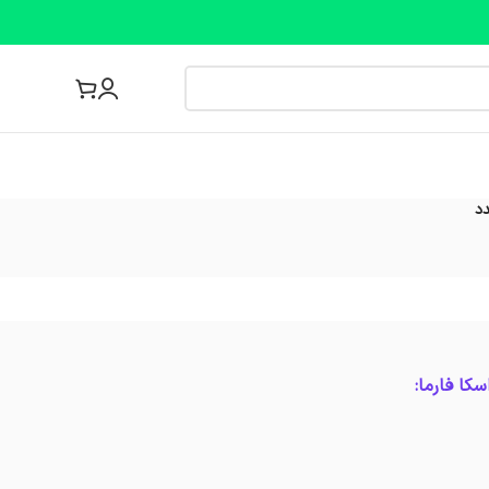
مجله پزشکی
کا فارما: