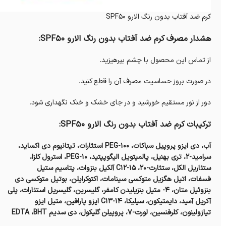
کرم ضد آفتاب بدون رنگ الارو SPF50
هشدار مصرف کرم ضد آفتاب بدون رنگ الارو SPF50:
از تماس این محصول با چشم بپرهیزید.
در صورت بروز حساسیت مصرف آن را قطع کنید.
دور از نور مستقیم خورشید و در جای خشک و خنک نگهداری شود.
ترکیبات کرم ضد آفتاب بدون رنگ الارو SPF50:
آب، ‎دی ایزو پروپیل سباکات، ‎PEG-100 استئارات، ‎تیتانیوم دی اکساید،
‎سرامید-۲، ‎تری بهنیل، ‎پالمیتویل الیگوپپتید،‎PEG-10 ‎، استرول کلزا،
‎ستئاریل الکل، ‎ستئارت-۲۰، ‎C12-15 آلکیل بنزوات، ‎پتاسیم ستیل
فسفات، ‎اتیل هگزیل متوکسی سینامات، ‎اکتوکرایلن، ‎بوتیل متوکسی دی
بنزوئیل متان، ‎۴- متیل بنزیلیدن کامفر، ‎گلیسرین، ‎گلیسریل استئارات، ‎پلی
آکریل آمید، ‎دایمتیکون، ‎سیلیکا، ‎C13-14 ایزو پارافین، ‎متیل ایزو
تیازولینون، ‎کلرفنسین، ‎لورت-۷، ‎پروپیلن گلیکول، ‎دی سدیم EDTA ،BHT