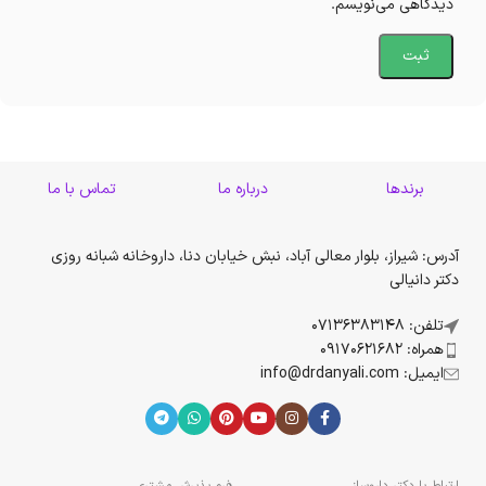
دیدگاهی می‌نویسم.
برندها
درباره ما
تماس با ما
آدرس: شیراز، بلوار معالی آباد، نبش خیابان دنا، داروخانه شبانه روزی
دکتر دانیالی
تلفن: 07136383148
همراه: 09170621682
ایمیل: info@drdanyali.com