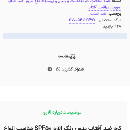
دسته:
همه محصولات
,
بهداشت و زیبایی
,
پیشنهاد داغ امروز
,
ضد آفتاب
صورت
,
مراقبت آفتاب
برچسب:
ضد آفتاب
بارکد محصول :
3700540121421
128 بازدید
مقایسه
اشتراک گذاری:
توضیحات
درباره الارو
کرم ضد آفتاب بدون رنگ الارو SPF50 مناسب انواع