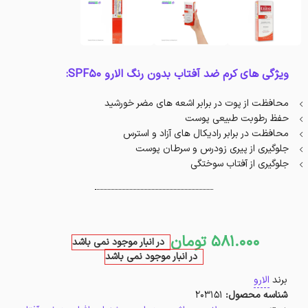
ویژگی های کرم ضد آفتاب بدون رنگ الارو SPF50:
محافظت از پوت در برابر اشعه های مضر خورشید
حفظ رطوبت طبیعی پوست
محافظت در برابر رادیکال های آزاد و استرس
جلوگیری از پیری زودرس و سرطان پوست
جلوگیری از آفتاب سوختگی
581.000
تومان
در انبار موجود نمی باشد
در انبار موجود نمی باشد
برند
الارو
شناسه محصول:
203151