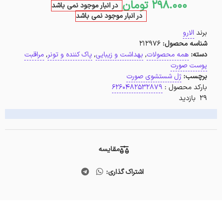
298.000
تومان
در انبار موجود نمی باشد
در انبار موجود نمی باشد
برند
الارو
شناسه محصول:
212976
دسته:
همه محصولات
,
بهداشت و زیبایی
,
پاک کننده و تونر
,
مراقبت
پوست صورت
برچسب:
ژل شستشوی صورت
بارکد محصول :
6260482532879
29 بازدید
مقایسه
اشتراک گذاری: