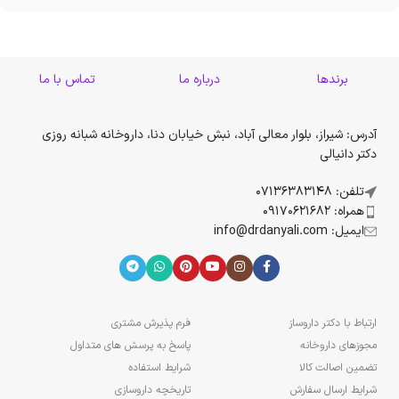
برندها
درباره ما
تماس با ما
آدرس: شیراز، بلوار معالی آباد، نبش خیابان دنا، داروخانه شبانه روزی
دکتر دانیالی
تلفن: 07136383148
همراه: 09170621682
ایمیل: info@drdanyali.com
ارتباط با دکتر داروساز
فرم پذیرش مشتری
مجوزهای داروخانه
پاسخ به پرسش های متداول
تضمین اصالت کالا
شرایط استفاده
شرایط ارسال سفارش
تاریخچه داروسازی