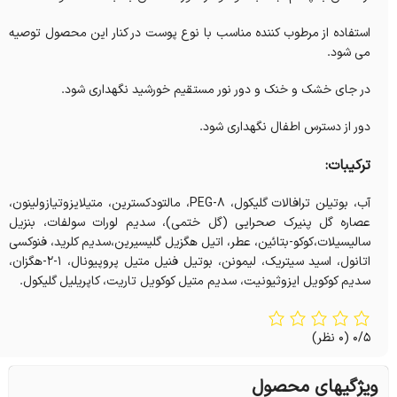
استفاده از مرطوب‎ کننده مناسب با نوع پوست در کنار این محصول توصیه
می ‎شود.
در جای خشک و خنک و دور نور مستقیم خورشید نگهداری شود.
دور از دسترس اطفال نگهداری شود.
ترکیبات:
آب، بوتیلن ترافالات گلیکول، PEG-8، مالتودکسترین، متیلایزوتیازولینون،
عصاره گل پنیرک صحرایی (گل ختمی)، سدیم لورات سولفات، بنزیل
سالیسیلات،کوکو-بتائین، عطر، اتیل هگزیل گلیسیرین،سدیم کلرید، فنوکسی
اتانول، اسید سیتریک، لیمونن، بوتیل فنیل متیل پروپیونال، 1-2-هگزان،
سدیم کوکویل ایزوثیونیت، سدیم متیل کوکویل تاریت، کاپریلیل گلیکول.
0/5
(0 نظر)
ویژگیهای محصول