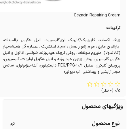
Eczacin Repairing Cream
ترکیبات:
زینک اکساید، کاپریلیک/کاپریک تری‌گلیسیرید، اتیل‌ هگزیل پالمیتات،
پارافین مایع، موم زنبور عسل، اسید استئاریک، عصاره گل همیشه‌بهار
(کالاندولا)، منیزیم سولفات، روغن کرچک هیدروژنه، فنوکسی‌ اتانول و اتیل‌
هگزیل‌ گلیسیرین،روغن زیتون هیدروژنه و اتیل‌ هگزیل اولیوات، گلیسیرین،
پروپیلن گلیکول، ستیل PEG/PPG-10/1 دایمتیکون، آلفا-بیزابولول، اسانس
مجاز آرایشی و بهداشتی، آب دیونیزه.
0/5
(0 نظر)
ویژگیهای محصول
نوع محصول
کرم