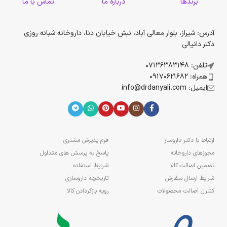
برندها
درباره ما
تماس با ما
آدرس: شیراز، بلوار معالی آباد، نبش خیابان دنا، داروخانه شبانه روزی
دکتر دانیالی
تلفن: 07136383148
همراه: 09170621682
ایمیل: info@drdanyali.com
ارتباط با دکتر داروساز
فرم پذیرش مشتری
مجوزهای داروخانه
پاسخ به پرسش های متداول
تضمین اصالت کالا
شرایط استفاده
شرایط ارسال سفارش
تاریخچه داروسازی
کنترل اصالت محصولات
رویه بازگردادن کالا