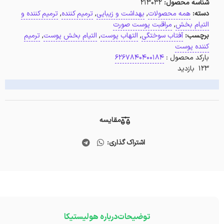
شناسه محصول:
213032
دسته:
همه محصولات
,
بهداشت و زیبایی
,
ترمیم کننده
,
ترمیم کننده و
التیام بخش
,
مراقبت پوست صورت
برچسب:
آفتاب سوختگی
,
التهاب پوست
,
التیام بخش پوست
,
ترمیم
کننده پوست
بارکد محصول :
6267840400184
123 بازدید
مقایسه
اشتراک گذاری:
توضیحات
درباره هولیستیکا