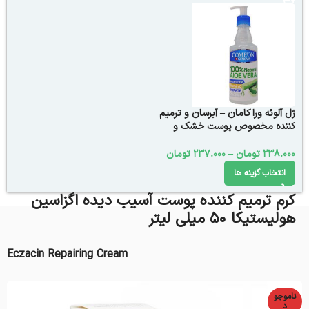
ژل آلوئه ورا کامان – آبرسان و ترمیم
کننده مخصوص پوست خشک و
حساس
238.000
تومان
–
237.000
تومان
انتخاب گزینه ها
کرم ترمیم کننده پوست آسیب دیده اگزاسین
هولیستیکا 50 میلی لیتر
Eczacin Repairing Cream
ناموجو
د