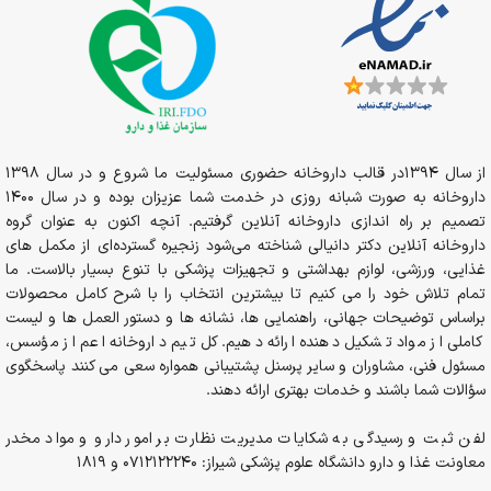
از سال 1394در قالب داروخانه حضوری مسئولیت ما شروع و در سال 1398
داروخانه به صورت شبانه روزی در خدمت شما عزیزان بوده و در سال 1400
تصمیم بر راه اندازی داروخانه آنلاین گرفتیم. آنچه اکنون به عنوان گروه
داروخانه آنلاین دکتر دانیالی شناخته می‌شود زنجیره گسترده‌ای از مکمل های
غذایی، ورزشی، لوازم بهداشتی و تجهیزات پزشکی با تنوع بسیار بالاست. ما
تمام تلاش خود را می کنیم تا بیشترین انتخاب را با شرح کامل محصولات
براساس توضیحات جهانی، راهنمایی ها، نشانه ها و دستور العمل ها و لیست
کاملی از مواد تشکیل دهنده ارائه دهیم. کل تیم داروخانه اعم از مؤسس،
مسئول فنی، مشاوران و سایر پرسنل پشتیبانی همواره سعی می کنند پاسخگوی
سؤالات شما باشند و خدمات بهتری ارائه دهند.
لفن ثبت و رسیدگی به شکایات مدیریت نظارت بر امور دارو و مواد مخدر
معاونت غذا و دارو دانشگاه علوم پزشکی شیراز: 0712122240 و 1819