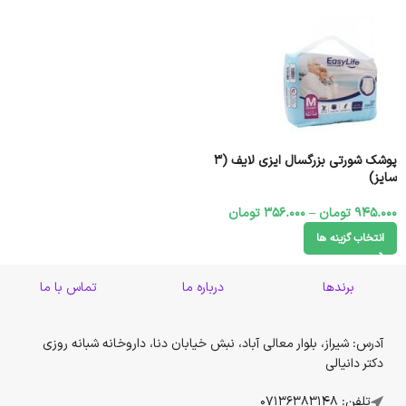
پوشک شورتی بزرگسال ایزی لایف (3
سایز)
945.000
تومان
–
356.000
تومان
انتخاب گزینه ها
برندها
درباره ما
تماس با ما
آدرس: شیراز، بلوار معالی آباد، نبش خیابان دنا، داروخانه شبانه روزی
دکتر دانیالی
تلفن: 07136383148