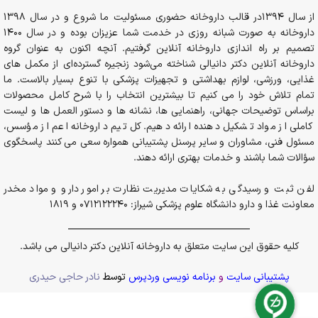
از سال 1394در قالب داروخانه حضوری مسئولیت ما شروع و در سال 1398
داروخانه به صورت شبانه روزی در خدمت شما عزیزان بوده و در سال 1400
تصمیم بر راه اندازی داروخانه آنلاین گرفتیم. آنچه اکنون به عنوان گروه
داروخانه آنلاین دکتر دانیالی شناخته می‌شود زنجیره گسترده‌ای از مکمل های
غذایی، ورزشی، لوازم بهداشتی و تجهیزات پزشکی با تنوع بسیار بالاست. ما
تمام تلاش خود را می کنیم تا بیشترین انتخاب را با شرح کامل محصولات
براساس توضیحات جهانی، راهنمایی ها، نشانه ها و دستور العمل ها و لیست
کاملی از مواد تشکیل دهنده ارائه دهیم. کل تیم داروخانه اعم از مؤسس،
مسئول فنی، مشاوران و سایر پرسنل پشتیبانی همواره سعی می کنند پاسخگوی
سؤالات شما باشند و خدمات بهتری ارائه دهند.
لفن ثبت و رسیدگی به شکایات مدیریت نظارت بر امور دارو و مواد مخدر
معاونت غذا و دارو دانشگاه علوم پزشکی شیراز: 0712122240 و 1819
کلیه حقوق این سایت متعلق به داروخانه آنلاین دکتر دانیالی می باشد.
پشتیبانی سایت
و
برنامه نویسی وردپرس
توسط
نادر حاجی حیدری