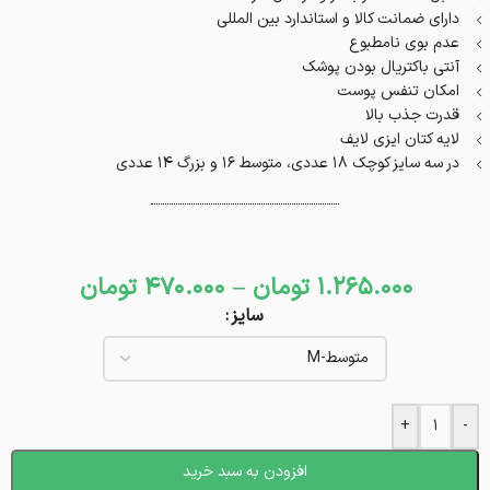
دارای ضمانت کالا و استاندارد بین المللی
عدم بوی نامطبوع
آنتی باکتریال بودن پوشک
امکان تنفس پوست
قدرت جذب بالا
لایه کتان ایزی لایف
در سه سایز کوچک 18 عددی، متوسط 16 و بزرگ 14 عددی
1.265.000
تومان
–
470.000
تومان
سایز
+
-
افزودن به سبد خرید