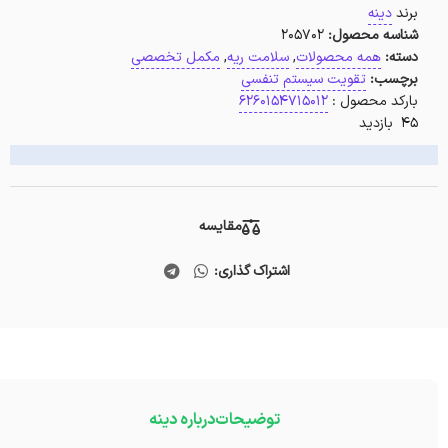
برند
دینه
شناسه محصول:
205702
دسته:
همه محصولات
,
سلامت ریه
,
مکمل تخصصی
برچسب:
تقویت سیستم تنفسی
بارکد محصول :
6260154715012
45 بازدید
مقایسه
اشتراک گذاری:
توضیحات
درباره دینه