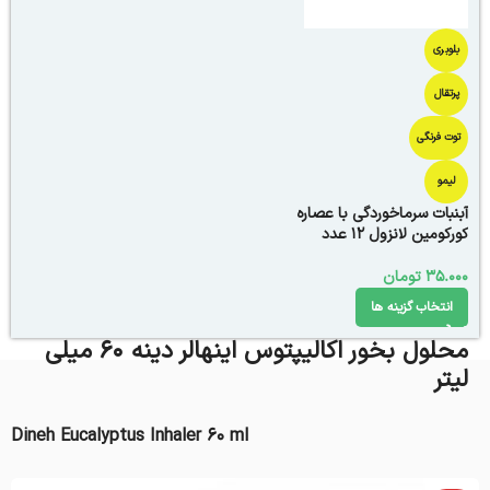
بلوبری
پرتقال
توت فرنگی
لیمو
آبنبات سرماخوردگی با عصاره
کورکومین لانزول 12 عدد
35.000
تومان
انتخاب گزینه ها
محلول بخور اکالیپتوس اینهالر دینه ۶۰ میلی
لیتر
Dineh Eucalyptus Inhaler 60 ml