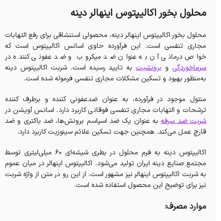
محلول بخور اکالیپتوس اینهالر دینه
محلول بخور اکالیپتوس اینهالر دینه، محصولی استنشاقی برای رفع التهابات
مجاری تنفسی است. این فرآورده حاوی اسانس اکالیپتوس است که
خواص درمانی آن به عنوان ضد میکروب و ضد عفونی کننده در
سرماخوردگی
و
برونشیت
به تایید رسیده است. شربت اکالیپتوس دینه
به‌منظور بهبود و تسکین مشکلات مجاری تنفسی فرموله شده است.
منتول موجود در فرآورده، به عنوان ضدعفونی کننده و برطرف کننده
ترشحات و التهابات مجاری تنفسی فوقانی کاربرد دارد. اسانس آویشن در
شربت ضد سرفه
به عنوان یک ضد اسپاسم برونش‌ها، ضد باکتری و ضد
قارچ عمل می‌کند. همچنین جهت تسکین علائم سینوزیت کاربرد دارد.
اکالیپتوس دینه به فرم محلول در بطری شیشه‌ای 60 میلی‌لیتری توسط
مجتمع صنایع دینه ایران تولید می‌شود. اکالیپتوس اینهالر در میان عموم
به شربت اکالیپتوس اینهالر نیز مشهور است. از این رو در متن از واژه شربت
نیز برای توضیح این محصول استفاده شده است.
موارد مصرف: