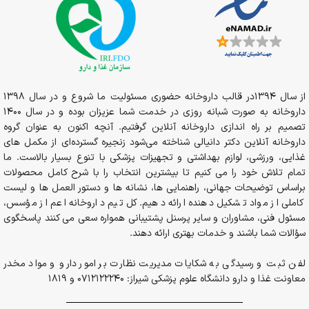
از سال 1394در قالب داروخانه حضوری مسئولیت ما شروع و در سال 1398
داروخانه به صورت شبانه روزی در خدمت شما عزیزان بوده و در سال 1400
تصمیم بر راه اندازی داروخانه آنلاین گرفتیم. آنچه اکنون به عنوان گروه
داروخانه آنلاین دکتر دانیالی شناخته می‌شود زنجیره گسترده‌ای از مکمل های
غذایی، ورزشی، لوازم بهداشتی و تجهیزات پزشکی با تنوع بسیار بالاست. ما
تمام تلاش خود را می کنیم تا بیشترین انتخاب را با شرح کامل محصولات
براساس توضیحات جهانی، راهنمایی ها، نشانه ها و دستور العمل ها و لیست
کاملی از مواد تشکیل دهنده ارائه دهیم. کل تیم داروخانه اعم از مؤسس،
مسئول فنی، مشاوران و سایر پرسنل پشتیبانی همواره سعی می کنند پاسخگوی
سؤالات شما باشند و خدمات بهتری ارائه دهند.
لفن ثبت و رسیدگی به شکایات مدیریت نظارت بر امور دارو و مواد مخدر
معاونت غذا و دارو دانشگاه علوم پزشکی شیراز: 0712122240 و 1819