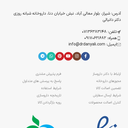
آدرس: شیراز، بلوار معالی آباد، نبش خیابان دنا، داروخانه شبانه روزی
دکتر دانیالی
تلفن: 07136383148
همراه: 09170621682
ایمیل: info@drdanyali.com
ارتباط با دکتر داروساز
فرم پذیرش مشتری
مجوزهای داروخانه
پاسخ به پرسش های متداول
تضمین اصالت کالا
شرایط استفاده
شرایط ارسال سفارش
تاریخچه داروسازی
کنترل اصالت محصولات
رویه بازگردادن کالا