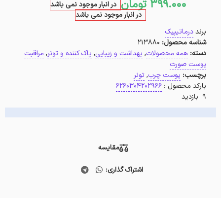
399.000
تومان
در انبار موجود نمی باشد
در انبار موجود نمی باشد
برند
درماتیپیک
شناسه محصول:
213880
دسته:
همه محصولات
,
بهداشت و زیبایی
,
پاک کننده و تونر
,
مراقبت
پوست صورت
برچسب:
پوست چرب
,
تونر
بارکد محصول :
6260304202966
9 بازدید
مقایسه
اشتراک گذاری: