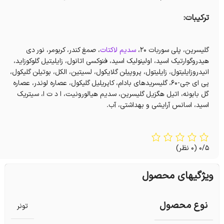
ترکیبات:
گلیسرین، پلی سوربات 20،
سدیم لاکتات
، صمغ کندر، کربومر، نور دی
هیدروگوارتیک اسید، اولینولیک اسید، فنوکسی اتانول، زایلیتیل گلوکوزاید،
انیدروزایلیتول، زایلیتول، پروپیلن گلایکول، لسیتین، الکل، بوتیلن گلیکول،
پی ای جی-60، گلیسریدهای بادام، کاپریلیل گلیکول، عصاره لوندر، عصاره
گل بابونه، اتیل هگزیل گلیسرین، سدیم هیالورونیت، ا د ت ا، سیتریک
اسید، اسانس آرایشی و بهداشتی، آب.
0/5
(0 نظر)
ویژگیهای محصول
نوع محصول
تونر