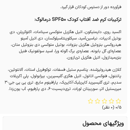
فرآورده دور از دسترس کودکان قرار گیرد.
ترکیبات کرم ضد آفتاب کودک SPF50 درمالوگ:
اکسید روی، دایمتیکون، اتیل هگزیل متوکسی سینامات، اکتوکریلن، دی
بوتیل آدیپات، نیاسین‌آمید، سیکلوپنتاسیلوکسان، دی اتیل آمینو
هیدروکسی بنزوئیل هگزیل بنزوات، بوتیل متوکسی دی بنزوئیل متان،
عصاره‌ای گل بابونه، عصاره‌ی برگ آلوئه ورا، اسید سولفونیک فنیل
بنزیمیدازول، اتیل هگزیل تریازون.
کلاژن هیدرولیزشده، پتاسیم ستیل فسفات، توکوفریل استات، آلانتوئین،
پانتنول، فنوکسی اتانول، اتیل هگزی گلیسیرین، بیزابولول، پلی آکریلات
سدیم، تری گلیسیرید کاپریلیک/کاپریک، پارافینوم مایع، تری پی پی جی-۳
میریستیل اتر، سوربیتان لورات، تری‌دیسیت-۶، دی پارفیوم، آب یون‌زدا.
0/5
(0 نظر)
ویژگیهای محصول