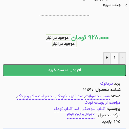
جذب سریع
928.000
تومان
موجود در انبار
موجود در انبار
+
-
افزودن به سبد خرید
برند
درمالوگ
شناسه محصول:
211610
دسته:
همه محصولات
,
ضد التهاب کودک
,
محصولات مادر و کودک
,
مراقبت از پوست کودک
برچسب:
آفتاب سوختگی
,
ضد آفتاب کودک
بارکد محصول :
6261238703192
145 بازدید