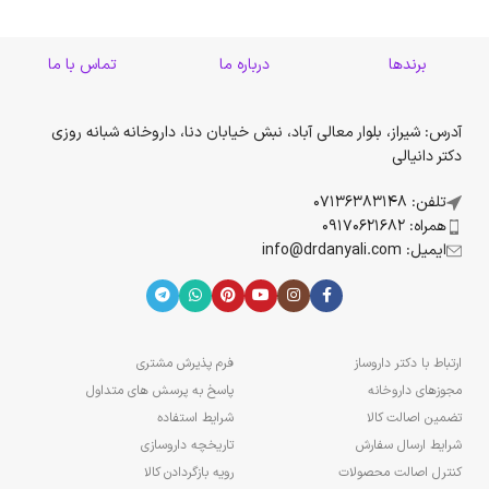
برندها
درباره ما
تماس با ما
آدرس: شیراز، بلوار معالی آباد، نبش خیابان دنا، داروخانه شبانه روزی
دکتر دانیالی
تلفن: 07136383148
همراه: 09170621682
ایمیل: info@drdanyali.com
ارتباط با دکتر داروساز
فرم پذیرش مشتری
مجوزهای داروخانه
پاسخ به پرسش های متداول
تضمین اصالت کالا
شرایط استفاده
شرایط ارسال سفارش
تاریخچه داروسازی
کنترل اصالت محصولات
رویه بازگردادن کالا