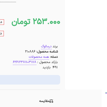
253.000
تومان
در
در
برند
درمالوگ
شناسه محصول:
210886
دسته:
همه محصولات
بارکد محصول :
6261238703178
491 بازدید
مقایسه