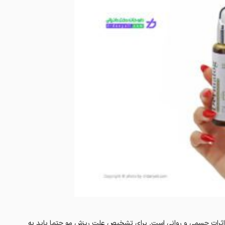
اثرات جسمی و روانی است. یرای تشخیص علت ریزش مو حتما باید به