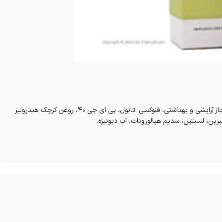
الکل دنات، هگزیلن گلایکول، کاپریلول گلایسین،زایلیتیل گلوکوزید، اسانس مجاز آرایشی و بهداشتی، فنوکسی اتانول، پی ای جی 40، روغن کرچک هیدرولیز
سیرین، لسیتین، سدیم هیالورونات، آب دیونیزه.