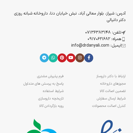
آدرس: شیراز، بلوار معالی آباد، نبش خیابان دنا، داروخانه شبانه روزی
دکتر دانیالی
تلفن: 07136383148
همراه: 09170621682
ایمیل: info@drdanyali.com
ارتباط با دکتر داروساز
فرم پذیرش مشتری
مجوزهای داروخانه
پاسخ به پرسش های متداول
تضمین اصالت کالا
شرایط استفاده
شرایط ارسال سفارش
تاریخچه داروسازی
کنترل اصالت محصولات
رویه بازگردادن کالا