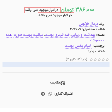
386.000
تومان
در انبار موجود نمی باشد
در انبار موجود نمی باشد
برند
درمال فوکوس
شناسه محصول:
209709
دسته:
بهداشت و زیبایی
,
ضد قرمزی پوست
,
مراقبت پوست صورت
,
همه
محصولات
برچسب:
التیام بخش پوست
875 بازدید
(دیدگاه کاربر
2
)
مقایسه
اشتراک گذاری: