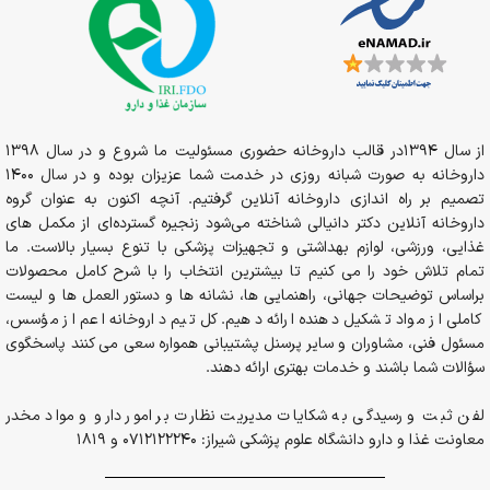
از سال 1394در قالب داروخانه حضوری مسئولیت ما شروع و در سال 1398
داروخانه به صورت شبانه روزی در خدمت شما عزیزان بوده و در سال 1400
تصمیم بر راه اندازی داروخانه آنلاین گرفتیم. آنچه اکنون به عنوان گروه
داروخانه آنلاین دکتر دانیالی شناخته می‌شود زنجیره گسترده‌ای از مکمل های
غذایی، ورزشی، لوازم بهداشتی و تجهیزات پزشکی با تنوع بسیار بالاست. ما
تمام تلاش خود را می کنیم تا بیشترین انتخاب را با شرح کامل محصولات
براساس توضیحات جهانی، راهنمایی ها، نشانه ها و دستور العمل ها و لیست
کاملی از مواد تشکیل دهنده ارائه دهیم. کل تیم داروخانه اعم از مؤسس،
مسئول فنی، مشاوران و سایر پرسنل پشتیبانی همواره سعی می کنند پاسخگوی
سؤالات شما باشند و خدمات بهتری ارائه دهند.
لفن ثبت و رسیدگی به شکایات مدیریت نظارت بر امور دارو و مواد مخدر
معاونت غذا و دارو دانشگاه علوم پزشکی شیراز: 0712122240 و 1819