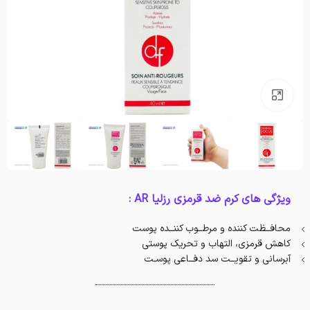
بزرگنمایی تصویر
ویژگی های کرم ضد قرمزی رزلیا AR :
محافــظت کننده و مرطــوب کننــده پوست
کاهش قرمزی، التهاب و تحریک پوستی
آبرسانی و تقویــت سد دفــاعی پوسـت