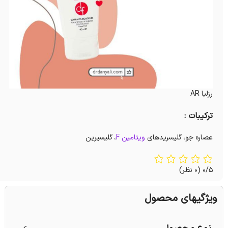
رزلیا AR
ترکیبات :
عصاره جو، گلیسریدهای
ویتامین F
، گلیسیرین
0/5
(0 نظر)
ویژگیهای محصول