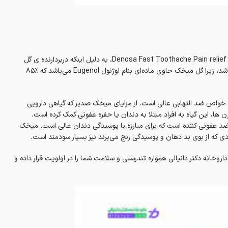
قطره مسکن دندان دنوسا دانا کاسیان 2 میلی لیتر Denosa Fast Toothache Pain relief Dana Kasian Drop 2ml، به دلیل اینکه دربردارنده ی گل
میخک صدپر است می‌تواند در کمک به تسکین فوری دندان‌درد کمک کننده باشد، زیرا گل میخک حاوی ماده‌ای بنام اوژنول Eugenol می‌باشد که ٪۸۵
ی خواص ضد التهابی عالی است. از مزایای میخک صدپر که گیاهی دارویی
 ها، این گیاه به افراد مبتلا به دندان یا حفره عفونی کمک کرده است.
عفونی کننده است که برای مبارزه با پوسیدگی دندان عالی است. میخک
دی که از بوی بد دهان و پوسیدگی رنج می‌برند نیز بسیار سودمند است.
روخانه دکتر دانیالی همواره تندرستی و سلامت شما را در اولویت قرار داده و