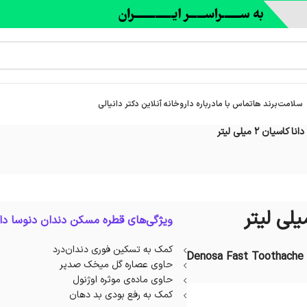
سلامت
برند ها
تماس با ما
درباره‌ داروخانه آنلاین دکتر دانیالی
ان 2 میلی لیتر
ویژگی‌های قطره مسکن دندان دنوسا دان
کمک به تسکین فوری دندان‌درد
Denosa Fast Toothache P
حاوی عصاره گل میخک صدپر
حاوی ماده‌ی موثره اوژنول
کمک به رفع بودی بد دهان