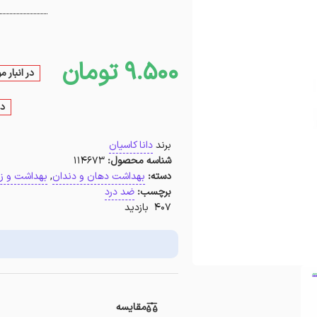
9.500
تومان
در انبار 
در
برند
دانا کاسیان
شناسه محصول:
114673
دسته:
بهداشت دهان و دندان
,
بهداشت و زی
برچسب:
ضد درد
407 بازدید
مقایسه