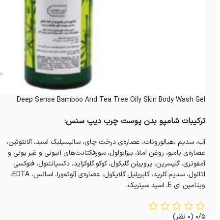
Deep Sense Bamboo And Tea Tree Oily Skin Body Wash Gel
ترکیبات شامپو بدن پوست چرب دیپ سنس:
آب، سدیم ،هیالورونات، عصاره‌ی درخت چای، سالیسیلیک اسید، آلانتوئین،
عصاره‌ی بامبو، روغن آملا، بیزابولول، سورفکتانت‌های آنیونی و غیر یونی و
آمفوتری، گلیسرین، پروپیلن گلیکول، کوکو گلوکزاید، دکسپانتنول، فنوکسی
اتانول، سدیم کلرید، کاپریلیل گلایکول، عصاره‌ی آلوئه‌ورا، اسانس، EDTA،
ویتامین ای E، اسید سیتریک.
0/5
(0 نظر)