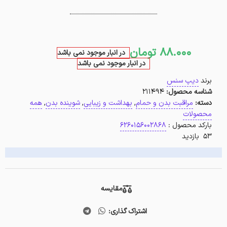
88.000
تومان
در انبار موجود نمی باشد
در انبار موجود نمی باشد
برند
دیپ سنس
شناسه محصول:
211494
دسته:
مراقبت بدن و حمام
,
بهداشت و زیبایی
,
شوینده بدن
,
همه
محصولات
بارکد محصول :
6260156002868
53 بازدید
مقایسه
اشتراک گذاری: