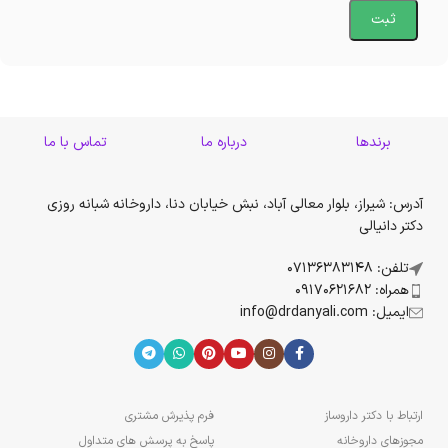
برندها
درباره ما
تماس با ما
آدرس: شیراز، بلوار معالی آباد، نبش خیابان دنا، داروخانه شبانه روزی
دکتر دانیالی
تلفن: 07136383148
همراه: 09170621682
ایمیل: info@drdanyali.com
ارتباط با دکتر داروساز
فرم پذیرش مشتری
مجوزهای داروخانه
پاسخ به پرسش های متداول