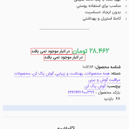
مناسب برای استفاده پوستی
بدون ایجاد حساسیت
کاملا استریل و بهداشتی
28.462
تومان
در انبار موجود نمی باشد
در انبار موجود نمی باشد
شناسه محصول:
107116
دسته:
همه محصولات
,
بهداشت و زیبایی
,
گوش پاک کن
,
محصولات
مراقبت گوش و بینی
برچسب:
گوش پاک کن
بارکد محصول :
6261461900399
68 بازدید
مقایسه