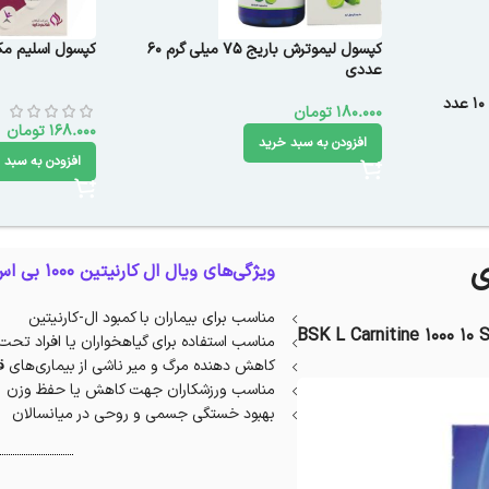
کپسول لیموترش باریج 75 میلی گرم 60
کپسول اسلیم مکس قا
عددی
180.000
تومان
168.000
تومان
افزودن به سبد خرید
افزودن به سبد 
ویژگی‌های ویال ال کارنیتین 1000 بی اس کی :
مناسب برای بیماران با کمبود ال-کارنیتین
BSK L Carnitine 1000 10 
مناسب استفاده برای گیاهخواران یا افراد تحت
کاهش دهنده مرگ و میر ناشی از بیماری‌های ق
مناسب ورزشکاران جهت کاهش یا حفظ وزن
بهبود خستگی جسمی و روحی در میانسالان