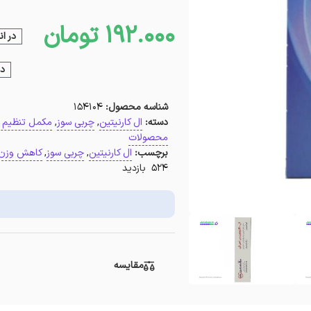
192.000
تومان
در ا
در
شناسه محصول:
154104
دسته:
ال کارنیتین
,
چربی سوز
,
مکمل تنظیم 
محصولات
برچسب:
ال کارنیتین
,
چربی سوز
,
کاهش وزن
524 بازدید
مقایسه