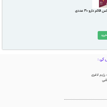
ئم دارو 30 عددی
خرید
 رژیم لاغری
لبی