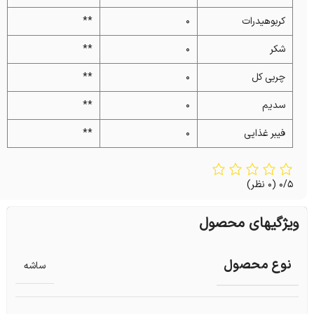
کربوهیدرات
۰
**
شکر
۰
**
چربی کل
۰
**
سدیم
۰
**
فیبر غذایی
۰
**
0/5
(0 نظر)
ویژگیهای محصول
نوع محصول
ساشه