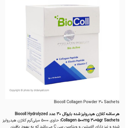
Biocoll Collagen Powder 30 Sachets
هر ساشه کلاژن هیدرولیز شده‌ بایوکل 30 عدد Biocoll Hydrolyzed
Collagen 500mg 30×5gr Sachets؛
حاوی ۵۰۰۰ میلی‌گرم کلاژن هیدرولیز
شده‌ و نیز دارای الاستین و ویتامین سی C می‌باشد که به بهبود بافت،