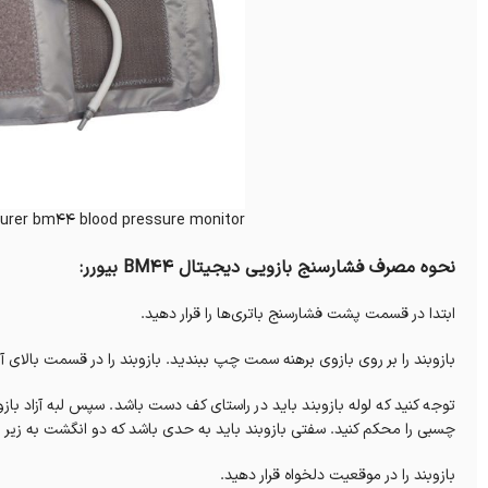
urer bm44 blood pressure monitor
نحوه مصرف فشارسنج بازویی ديجيتال BM44 بیورر:
ابتدا در قسمت پشت فشارسنج باتری‌ها را قرار دهید.
بازوبند را بر روی بازوی برهنه سمت چپ ببندید. بازوبند را در قسمت بالای آرنج طوری ببندید که 2 تا 3 سانت بالاتر از گود
توجه کنید که لوله بازوبند باید در راستای کف دست باشد. سپس لبه آزاد باز
چسبی را محکم کنید. سفتی بازوبند باید به حدی باشد که دو انگشت به زیر با
بازوبند را در موقعیت دلخواه قرار دهید.