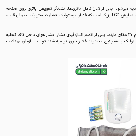
 BM44 بیورر، با چهار باتری 1.5 ولت قلمی تغذیه می‌شود. پس از شارژ کامل باتری‌ها، نشانگر تعویض باتری روی صفحه
نمایش ظاهر می‌شود. پنل کنترل دستگاه دارای عملکرد دکمه‌ای و یک صفحه نمایش LCD بزرگ است که فشار سیستولیک، فشار دیاستولیک، ضربان قلب،
دستگاه فشار خون BEURER BM44 دارای چهار حافظه کاربر است که هر کدام 30 مکان دارند. پس از اتمام اندازه‌گیری فشار، فشار هوای داخل کاف تخلیه
استولیک و همچنین محدوده فشار خون توصیه شده توسط سازمان بهداشت