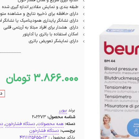
اندازه گیری سریع و آسان فشار خون
طبقه بندی و نمایش مقادیر اندازه گیری شده
دارای حافظه برای ذخیره نتایج و مشاهده مت
دارای نشانگر پایداری همودینامیک یا نشانگر 
دارای هشدار برای افراد مبتلا به آریتمی قلبی
امکان استفاده با باتری یا آداپتور
دارای نمایشگر تعویض باتری
3.866.000
تومان
در
برند
بیورر
شناسه محصول:
202273
دسته:
همه محصولات
,
دستگاه فشارخون
,
دس
برچسب:
دستگاه فشارخون
بارکد محصول :
4211125655013