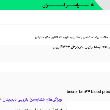
سلامت
برند ها
تماس با ما
درباره‌ داروخانه آنلاین دکتر دانیالی
ن
/
فشارسنج بازویی ديجيتال BM44 بیورر
beurer bm44 blood pres
ویژگی‌های فشارسنج بازویی ديجيتال BM44 بیورر: