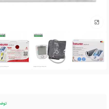
بزرگنمایی تصویر
توض