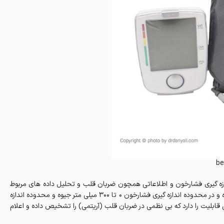
be
لBM44 محصولی کاربردی برای اندازه گیری فشارخون و اطلاعاتی همچون ضربان قلب و تحلیل داده های مربوط
به آن است. این دستگاه مجهز به سیستم اتوماتیک ورود هوا به دستگاه بوده و در محدوده اندازه گیری فشارخون 0 تا 300 میلی متر جیوه و محدوده اندازه
رآیی دارد. همچنین این قابلیت را دارد که بی نظمی در ضربان قلب (آریتمی) را تشخیص داده و اعلام