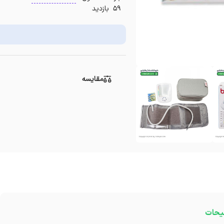
59 بازدید
مقایسه
یحات