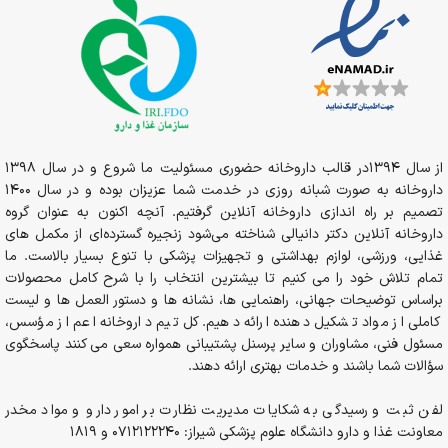
از سال 1394در قالب داروخانه حضوری مسئولیت ما شروع و در سال 1398
داروخانه به صورت شبانه روزی در خدمت شما عزیزان بوده و در سال 1400
تصمیم بر راه اندازی داروخانه آنلاین گرفتیم. آنچه اکنون به عنوان گروه
داروخانه آنلاین دکتر دانیالی شناخته می‌شود زنجیره گسترده‌ای از مکمل های
غذایی، ورزشی، لوازم بهداشتی و تجهیزات پزشکی با تنوع بسیار بالاست. ما
تمام تلاش خود را می کنیم تا بیشترین انتخاب را با شرح کامل محصولات
براساس توضیحات جهانی، راهنمایی ها، نشانه ها و دستور العمل ها و لیست
کاملی از مواد تشکیل دهنده ارائه دهیم. کل تیم داروخانه اعم از مؤسس،
مسئول فنی، مشاوران و سایر پرسنل پشتیبانی همواره سعی می کنند پاسخگوی
سؤالات شما باشند و خدمات بهتری ارائه دهند.
لفن ثبت و رسیدگی به شکایات مدیریت نظارت بر امور دارو و مواد مخدر
معاونت غذا و دارو دانشگاه علوم پزشکی شیراز: 0712122240 و 1819