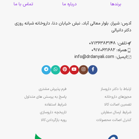
برندها
درباره ما
تماس با ما
آدرس: شیراز، بلوار معالی آباد، نبش خیابان دنا، داروخانه شبانه روزی
دکتر دانیالی
تلفن: 07136383148
همراه: 09170621682
ایمیل: info@drdanyali.com
ارتباط با دکتر داروساز
فرم پذیرش مشتری
مجوزهای داروخانه
پاسخ به پرسش های متداول
تضمین اصالت کالا
شرایط استفاده
شرایط ارسال سفارش
تاریخچه داروسازی
کنترل اصالت محصولات
رویه بازگردادن کالا