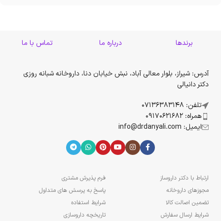
برندها
درباره ما
تماس با ما
آدرس: شیراز، بلوار معالی آباد، نبش خیابان دنا، داروخانه شبانه روزی
دکتر دانیالی
تلفن: 07136383148
همراه: 09170621682
ایمیل: info@drdanyali.com
ارتباط با دکتر داروساز
فرم پذیرش مشتری
مجوزهای داروخانه
پاسخ به پرسش های متداول
تضمین اصالت کالا
شرایط استفاده
شرایط ارسال سفارش
تاریخچه داروسازی