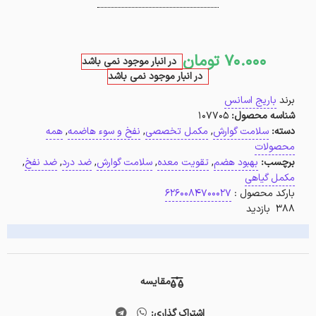
70.000
تومان
در انبار موجود نمی باشد
در انبار موجود نمی باشد
برند
باریج اسانس
شناسه محصول:
107705
دسته:
سلامت گوارش
,
مکمل تخصصی
,
نفخ و سوء هاضمه
,
همه
محصولات
برچسب:
بهبود هضم
,
تقویت معده
,
سلامت گوارش
,
ضد درد
,
ضد نفخ
,
مکمل گیاهی
بارکد محصول :
6260084700027
388 بازدید
مقایسه
اشتراک گذاری: