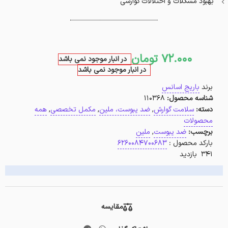
بهبود مشکلات و اختلالات گوارشی
72.000
تومان
در انبار موجود نمی باشد
در انبار موجود نمی باشد
برند
باریج اسانس
شناسه محصول:
110368
دسته:
سلامت گوارش
,
ضد یبوست، ملین
,
مکمل تخصصی
,
همه
محصولات
برچسب:
ضد یبوست
,
ملین
بارکد محصول :
6260084700683
341 بازدید
مقایسه