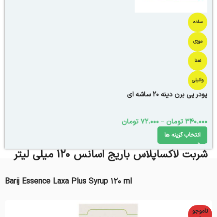
ساده
موزی
نعنا
وانیلی
پودر پی برن دینه 20 ساشه ای
340.000
تومان
–
72.000
تومان
انتخاب گزینه ها
شربت لاکساپلاس باریج اسانس 120 میلی لیتر
Barij Essence Laxa Plus Syrup 120 ml
ناموجو