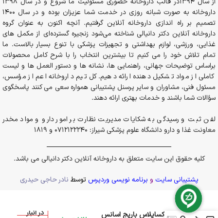
از سال 1394در قالب داروخانه حضوری مسئولیت ما شروع و در سال 1398
داروخانه به صورت شبانه روزی در خدمت شما عزیزان بوده و در سال 1400
تصمیم بر راه اندازی داروخانه آنلاین گرفتیم. آنچه اکنون به عنوان گروه
داروخانه آنلاین دکتر دانیالی شناخته می‌شود زنجیره گسترده‌ای از مکمل های
غذایی، ورزشی، لوازم بهداشتی و تجهیزات پزشکی با تنوع بسیار بالاست. ما
تمام تلاش خود را می کنیم تا بیشترین انتخاب را با شرح کامل محصولات
براساس توضیحات جهانی، راهنمایی ها، نشانه ها و دستور العمل ها و لیست
کاملی از مواد تشکیل دهنده ارائه دهیم. کل تیم داروخانه اعم از مؤسس،
مسئول فنی، مشاوران و سایر پرسنل پشتیبانی همواره سعی می کنند پاسخگوی
سؤالات شما باشند و خدمات بهتری ارائه دهند.
لفن ثبت و رسیدگی به شکایات مدیریت نظارت بر امور دارو و مواد مخدر
معاونت غذا و دارو دانشگاه علوم پزشکی شیراز: 0712122240 و 1819
کلیه حقوق این سایت متعلق به داروخانه آنلاین دکتر دانیالی می باشد.
پشتیبانی سایت
و
برنامه نویسی وردپرس
توسط
نادر حاجی حیدری
در انبار
شربت لاکساپلاس باریج اسانس