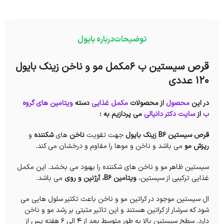
توضیحات
درباره بایول
قرص سیستین ب ۶مکمل مو و ناخن زینک بایول
120 عددی
در این
محصول
از محصولات
مکمل غذایی
دسته
ویتامین های گروه
ب
از
سایت دکتر دانیالی
می پردازیم به :
قرص سیستین B6 زینک بایول
جهت تقویت
ناخن
های
شکننده
و
ریزش مو
می باشد و ناخن و موها را مقاوم و درخشان می کند.
سیستین ظاهر مو و ناخن های شکننده را بهبود می بخشد. این مکمل
غذایی ترکیبی از سیستین،
ویتامین B6، آرژنین و روی
می باشد.
ال سیستین موجود در کراتین مو و ناخن باعث تکثیر سلول هایی می
شود که سرشار از کراتین هستند و این تاثیر مثبتی بر رشد مو و ناخن
دارد. سطح سیستین بالا به طور متوسط بعد از 4 الی 6 هفته پس از