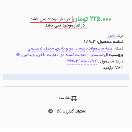
225.000
تومان
در انبار موجود نمی باشد
در انبار موجود نمی باشد
برند
بایول
شناسه محصول:
101903
دسته:
همه محصولات
,
پوست مو و ناخن
,
مکمل تخصصی
برچسب:
ال-سیستین
,
تقویت کننده مو
,
تقویت ناخن
,
ویتامین B6
بارکد محصول :
3660398500772
783 بازدید
مقایسه
اشتراک گذاری: