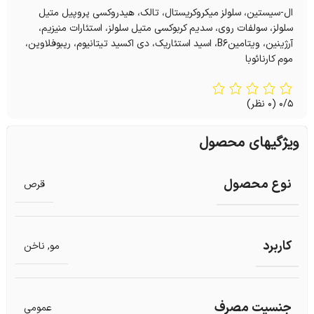
ال-سیستین، سلولز میکروکریستال، تالک، هیدروکسی پروپیل متیل
سلولز، سولفات روی، سدیم کربوکسی متیل سلولز، استئارات منیزیم،
آرژینین، ویتامینB6، اسید استئاریک، دی اکسید تیتانیوم، ریبوفلاوین،
موم کارنائوبا
0/5
(0 نظر)
ویژگیهای محصول
نوع محصول
قرص
کاربرد
مو
,
ناخن
جنسیت مصرف
عمومی