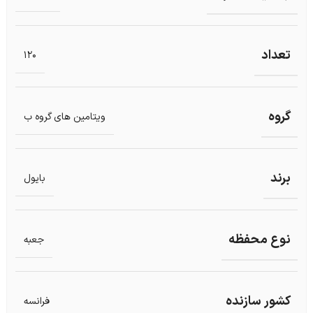
تعداد
120
گروه
ویتامین های گروه ب
برند
بایول
نوع محفظه
جعبه
کشور سازنده
فرانسه