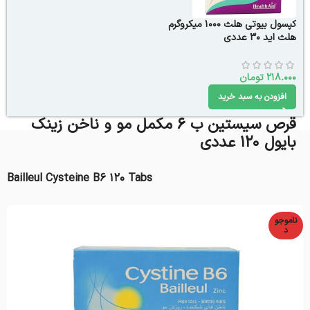
کپسول بیوتی هلث ۱۰۰۰ میکروگرم
هلث اید ۳۰ عددی
218.000
تومان
افزودن به سبد خرید
قرص سیستین ب ۶ مکمل مو و ناخن زینک
بایول 120 عددی
Bailleul Cysteine B6 120 Tabs
ناموجو
د