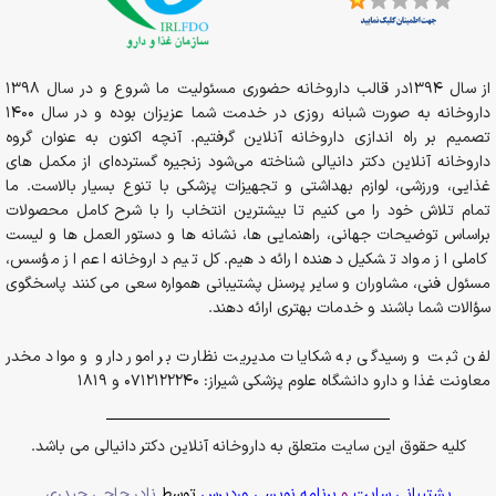
از سال 1394در قالب داروخانه حضوری مسئولیت ما شروع و در سال 1398
داروخانه به صورت شبانه روزی در خدمت شما عزیزان بوده و در سال 1400
تصمیم بر راه اندازی داروخانه آنلاین گرفتیم. آنچه اکنون به عنوان گروه
داروخانه آنلاین دکتر دانیالی شناخته می‌شود زنجیره گسترده‌ای از مکمل های
غذایی، ورزشی، لوازم بهداشتی و تجهیزات پزشکی با تنوع بسیار بالاست. ما
تمام تلاش خود را می کنیم تا بیشترین انتخاب را با شرح کامل محصولات
براساس توضیحات جهانی، راهنمایی ها، نشانه ها و دستور العمل ها و لیست
کاملی از مواد تشکیل دهنده ارائه دهیم. کل تیم داروخانه اعم از مؤسس،
مسئول فنی، مشاوران و سایر پرسنل پشتیبانی همواره سعی می کنند پاسخگوی
سؤالات شما باشند و خدمات بهتری ارائه دهند.
لفن ثبت و رسیدگی به شکایات مدیریت نظارت بر امور دارو و مواد مخدر
معاونت غذا و دارو دانشگاه علوم پزشکی شیراز: 0712122240 و 1819
کلیه حقوق این سایت متعلق به داروخانه آنلاین دکتر دانیالی می باشد.
پشتیبانی سایت
و
برنامه نویسی وردپرس
توسط
نادر حاجی حیدری