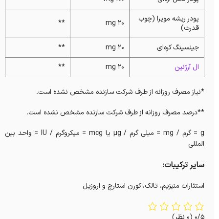
پودر ریشه مویرا (چوب
**
۲۰ mg
قدرت)
جینسینگ کره‌ای
۲۰ mg
**
ال آرژنین
۲۰ mg
**
*نیاز مصرف روزانه از طرف شرکت سازنده مشخص نشده است.
**درصد مصرف روزانه از طرف شرکت سازنده مشخص نشده است.
g = گرم / mg = میلی گرم / µg یا mcg = میکروگرم / IU = واحد بین
المللی
سایر ترکیبات:
استئارات منیزیم، تالک، کورن استارچ و اروزیل
0/5
(0 نظر)