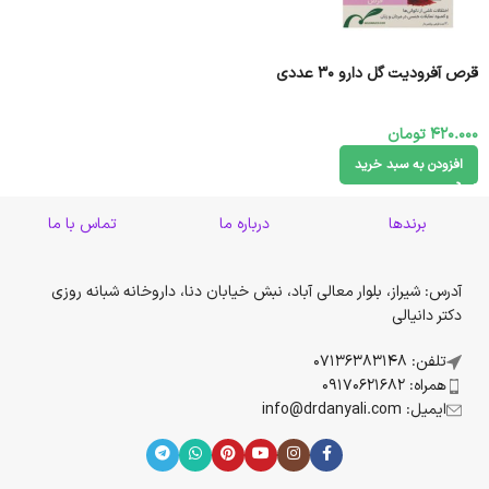
قرص آفرودیت گل دارو 30 عددی
420.000
تومان
افزودن به سبد خرید
برندها
درباره ما
تماس با ما
آدرس: شیراز، بلوار معالی آباد، نبش خیابان دنا، داروخانه شبانه روزی
دکتر دانیالی
تلفن: 07136383148
همراه: 09170621682
ایمیل: info@drdanyali.com