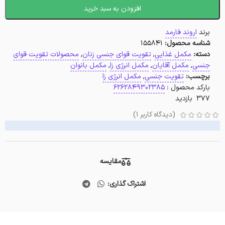
افزودن به سبد خرید
برند
اروند فارمد
شناسه محصول:
155841
دسته:
مکمل غذایی
,
تقویت قوای جنسی زنان
,
محصولات تقویت قوای
جنسی
,
مکمل آقایان
,
مکمل انرژی زا
,
مکمل بانوان
برچسب:
تقویت جنسی
,
مکمل انرژی زا
بارکد محصول :
6262849302385
377 بازدید
(دیدگاه کاربر
1
)
مقایسه
اشتراک گذاری: