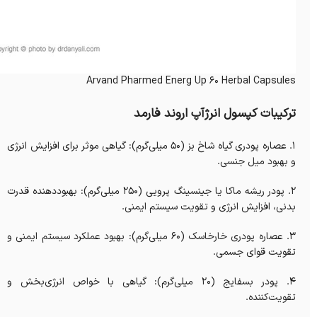
Arvand Pharmed Energ Up 60 Herbal Capsules
ترکیبات کپسول انرژآپ اروند فارمد
1. عصاره پودری گیاه شاخ بز (۵۰ میلی‌گرم): گیاهی موثر برای افزایش انرژی
و بهبود میل جنسی.
2. پودر ریشه ماکا یا جینسینگ پرویی (۲۵۰ میلی‌گرم): بهبوددهنده قدرت
بدنی، افزایش انرژی و تقویت سیستم ایمنی.
3. عصاره پودری خارخاسک (۶۰ میلی‌گرم): بهبود عملکرد سیستم ایمنی و
تقویت قوای جسمی.
4. پودر بسفایج (۲۰ میلی‌گرم): گیاهی با خواص انرژی‌بخش و
تقویت‌کننده.