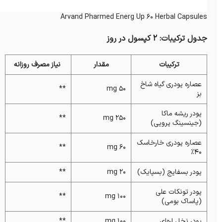
Arvand Pharmed Energ Up 60 Herbal Capsules
جدول ترکیبات: 2 کپسول در روز
ترکیبات
مقدار
نیاز مصرف روزانه
عصاره پودری گیاه شاخ
**
۵۰ mg
بز
پودر ریشه ماکا
**
۲۵۰ mg
(جینسینگ پرویی)
عصاره پودری خارخاسک
**
۶۰ mg
۴۰%
پودر بسفایج (بسپایک)
۲۰ mg
**
پودر تونکات علی
**
۱۰۰ mg
(پاساک بومی)
پودر نخل اره‌ای
۱۰۰ mg
**