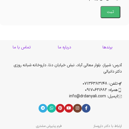
برندها
درباره ما
تماس با ما
آدرس: شیراز، بلوار معالی آباد، نبش خیابان دنا، داروخانه شبانه روزی
دکتر دانیالی
تلفن: 07136383148
همراه: 09170621682
ایمیل: info@drdanyali.com
ارتباط با دکتر داروساز
فرم پذیرش مشتری