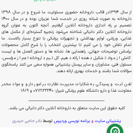
از سال 1394در قالب داروخانه حضوری مسئولیت ما شروع و در سال 1398
داروخانه به صورت شبانه روزی در خدمت شما عزیزان بوده و در سال 1400
تصمیم بر راه اندازی داروخانه آنلاین گرفتیم. آنچه اکنون به عنوان گروه
داروخانه آنلاین دکتر دانیالی شناخته می‌شود زنجیره گسترده‌ای از مکمل های
غذایی، ورزشی، لوازم بهداشتی و تجهیزات پزشکی با تنوع بسیار بالاست. ما
تمام تلاش خود را می کنیم تا بیشترین انتخاب را با شرح کامل محصولات
براساس توضیحات جهانی، راهنمایی ها، نشانه ها و دستور العمل ها و لیست
کاملی از مواد تشکیل دهنده ارائه دهیم. کل تیم داروخانه اعم از مؤسس،
مسئول فنی، مشاوران و سایر پرسنل پشتیبانی همواره سعی می کنند پاسخگوی
سؤالات شما باشند و خدمات بهتری ارائه دهند.
لفن ثبت و رسیدگی به شکایات مدیریت نظارت بر امور دارو و مواد مخدر
معاونت غذا و دارو دانشگاه علوم پزشکی شیراز: 0712122240 و 1819
کلیه حقوق این سایت متعلق به داروخانه آنلاین دکتر دانیالی می باشد.
پشتیبانی سایت
و
برنامه نویسی وردپرس
توسط
نادر حاجی حیدری