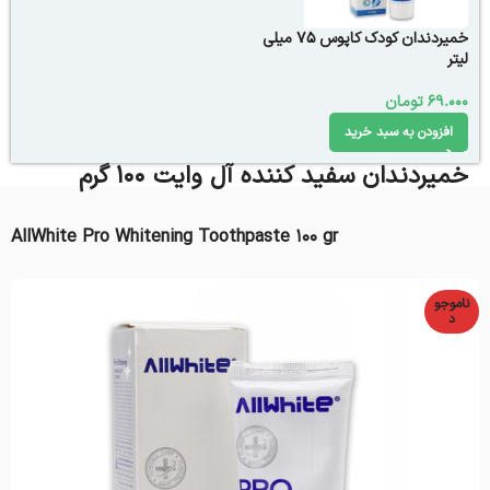
خمیردندان کودک کاپوس 75 میلی
لیتر
69.000
تومان
افزودن به سبد خرید
خميردندان سفيد كننده آل وايت 100 گرم
AllWhite Pro Whitening Toothpaste 100 gr
ناموجو
د