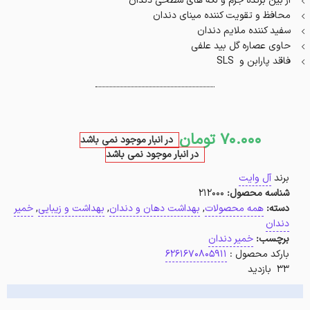
از بین برنده جرم و لکه های سطحی دندان
محافظ و تقویت کننده مینای دندان
سفید کننده ملایم دندان
حاوی عصاره گل بید علفی
فاقد پارابن و SLS
70.000
تومان
در انبار موجود نمی باشد
در انبار موجود نمی باشد
برند
آل وایت
شناسه محصول:
212000
دسته:
همه محصولات
,
بهداشت دهان و دندان
,
بهداشت و زیبایی
,
خمیر
دندان
برچسب:
خمیر دندان
بارکد محصول :
6261670805911
33 بازدید