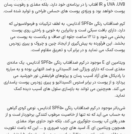
UVA ،UVB و IR آفتاب را در برنامه‌ی خود دارد، بلکه مغذی و رطوبت رسان
پوست خواهد بود و ویژه‌ی پوست های حساس طراحی و تولید شده است.
کرم ضدآفتاب رنگی SPF50 آدنایس، به لطف ترکیبات و فرمولاسیونی که
دارد، دارای بافت سبکی است و بنابراین به خوبی و راحتی روی پوست
پخش می شود و تا ۱۲ ساعت جلوه ای صاف و یکدست به پوست می
بخشد. این فرآورده به پیش‌گیری از ایجاد چین و چروک و پیری زودرس
پوست کمک می نماید و در برابر آب و تعریق مقاوم است.
ویتامین ای E موجود در کرم ضدآفتاب رنگی SPF50 آدنایس، یک ماده‌ی
مغذی است که دارای ویژگی ضد اکسیدانی و ضد التهابی بوده و به مبارزه
با رادیکال‌ های آزاد آسیب رسان و پرتوهای فرابنفش نور خورشید می
پردازد‌ و از پوست در برابر استرس اکسیداتیو و پیری زودرس پوست پاسداری
می کند. هم‌چنین می تواند به بازساز‌ی سلول‌ های آسیب‌ دیده کمک
نماید.
شی‌باتر موجود در کرم ضدآفتاب رنگی SPF50 آدنایس، نوعی کره‌ی گیاهی
به حساب می آید که نه تنها از خاصیت مرطوب کنندگی برخوردار است و از
هدر رفتن آب پوست جلوگیری می کند، بلکه خود حاوی مواد مغذی
همچون ویتامین ای E، اسید های چرب ضروری و … این که باعث تقویت