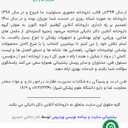
از سال 1394در قالب داروخانه حضوری مسئولیت ما شروع و در سال 1398
داروخانه به صورت شبانه روزی در خدمت شما عزیزان بوده و در سال 1400
تصمیم بر راه اندازی داروخانه آنلاین گرفتیم. آنچه اکنون به عنوان گروه
داروخانه آنلاین دکتر دانیالی شناخته می‌شود زنجیره گسترده‌ای از مکمل های
غذایی، ورزشی، لوازم بهداشتی و تجهیزات پزشکی با تنوع بسیار بالاست. ما
تمام تلاش خود را می کنیم تا بیشترین انتخاب را با شرح کامل محصولات
براساس توضیحات جهانی، راهنمایی ها، نشانه ها و دستور العمل ها و لیست
کاملی از مواد تشکیل دهنده ارائه دهیم. کل تیم داروخانه اعم از مؤسس،
مسئول فنی، مشاوران و سایر پرسنل پشتیبانی همواره سعی می کنند پاسخگوی
سؤالات شما باشند و خدمات بهتری ارائه دهند.
لفن ثبت و رسیدگی به شکایات مدیریت نظارت بر امور دارو و مواد مخدر
معاونت غذا و دارو دانشگاه علوم پزشکی شیراز: 0712122240 و 1819
کلیه حقوق این سایت متعلق به داروخانه آنلاین دکتر دانیالی می باشد.
پشتیبانی سایت
و
برنامه نویسی وردپرس
توسط
نادر حاجی حیدری