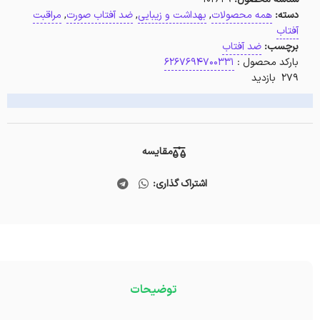
دسته:
همه محصولات
,
بهداشت و زیبایی
,
ضد آفتاب صورت
,
مراقبت
آفتاب
برچسب:
ضد آفتاب
بارکد محصول :
6267694700331
279 بازدید
مقایسه
اشتراک گذاری:
توضیحات