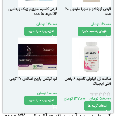
قرص آووکادو و سویا ماردین 20
قرص کلسیم منیزیم زینک ویتامین
عدد
D3 دینه 50 عدد
160.000
تومان
130.000
تومان
افزودن به سبد خرید
افزودن به سبد خرید
سافت ژل لیکوئی کلسیم 6 پلاس
کرم کپکس باریج اسانس 30 گرمی
آنتی ایجینگ
100.000
تومان
518.000
تومان
–
137.000
تومان
افزودن به سبد خرید
انتخاب گزینه ها