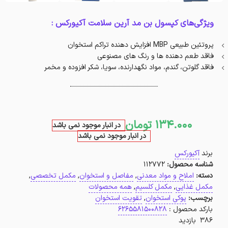
ویژگی‌های کپسول بن مد آرین سلامت آکیورکس :
پروتئین طبیعی MBP افزایش دهنده تراکم استخوان
فاقد طعم دهنده ها و رنگ های مصنوعی
فاقد گلوتن، گندم، مواد نگهدارنده، سویا، شکر افزوده و مخمر
134.000
تومان
در انبار موجود نمی باشد
در انبار موجود نمی باشد
برند
آکیورکس
شناسه محصول:
112772
دسته:
املاح و مواد معدنی
,
مفاصل و استخوان
,
مکمل تخصصی
,
مکمل غذایی
,
مکمل کلسیم
,
همه محصولات
برچسب:
پوکی استخوان
,
تقویت استخوان
بارکد محصول :
6265581500828
386 بازدید