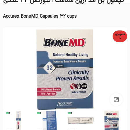
کپسول بن مد آرین سلامت آکیورکس 32 عددی
Accurex BoneMD Capsules 32 caps
ناموجو
د
بزرگنمایی تصویر