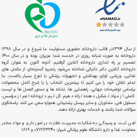
از سال 1394در قالب داروخانه حضوری مسئولیت ما شروع و در سال 1398
داروخانه به صورت شبانه روزی در خدمت شما عزیزان بوده و در سال 1400
تصمیم بر راه اندازی داروخانه آنلاین گرفتیم. آنچه اکنون به عنوان گروه
داروخانه آنلاین دکتر دانیالی شناخته می‌شود زنجیره گسترده‌ای از مکمل های
غذایی، ورزشی، لوازم بهداشتی و تجهیزات پزشکی با تنوع بسیار بالاست. ما
تمام تلاش خود را می کنیم تا بیشترین انتخاب را با شرح کامل محصولات
براساس توضیحات جهانی، راهنمایی ها، نشانه ها و دستور العمل ها و لیست
کاملی از مواد تشکیل دهنده ارائه دهیم. کل تیم داروخانه اعم از مؤسس،
مسئول فنی، مشاوران و سایر پرسنل پشتیبانی همواره سعی می کنند پاسخگوی
سؤالات شما باشند و خدمات بهتری ارائه دهند.
لفن ثبت و رسیدگی به شکایات مدیریت نظارت بر امور دارو و مواد مخدر
معاونت غذا و دارو دانشگاه علوم پزشکی شیراز: 0712122240 و 1819