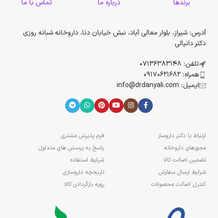
برندها
درباره ما
تماس با ما
آدرس: شیراز، بلوار معالی آباد، نبش خیابان دنا، داروخانه شبانه روزی
دکتر دانیالی
تلفن: 07136383148
همراه: 09170621682
ایمیل: info@drdanyali.com
ارتباط با دکتر داروساز
فرم پذیرش مشتری
مجوزهای داروخانه
پاسخ به پرسش های متداول
تضمین اصالت کالا
شرایط استفاده
شرایط ارسال سفارش
تاریخچه داروسازی
کنترل اصالت محصولات
رویه بازگردادن کالا